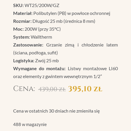
SKU:
WT25/200W/GZ
Materiał:
Polibutylen (PB) w powłoce ochronnej
Rozmiar:
Długość 25 mb (średnica 8 mm)
Moc:
200W (przy 35°C)
System:
Walltherm
Zastosowanie:
Grzanie zimą i chłodzenie latem
(ściana, podłoga, sufit)
Logistyka:
Zwój 25 mb
Wymagane do montażu:
Listwy montażowe LI60
oraz elementy z gwintem wewnętrznym 1/2”
Pierwotna
Aktu
395,10
zł
439,00
zł
cena
cena
wynosiła:
wynos
Cena w ostatnich 30 dniach nie zmieniła się
439,00 zł.
395,10
488 w magazynie