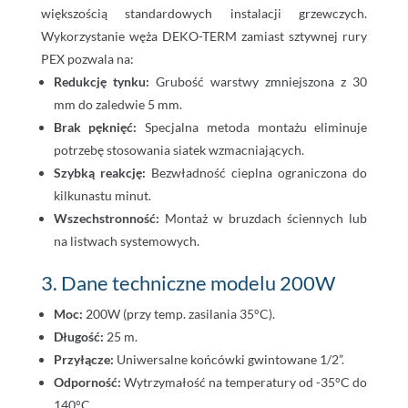
większością standardowych instalacji grzewczych.
Wykorzystanie węża DEKO-TERM zamiast sztywnej rury
PEX pozwala na:
Redukcję tynku:
Grubość warstwy zmniejszona z 30
mm do zaledwie 5 mm.
Brak pęknięć:
Specjalna metoda montażu eliminuje
potrzebę stosowania siatek wzmacniających.
Szybką reakcję:
Bezwładność cieplna ograniczona do
kilkunastu minut.
Wszechstronność:
Montaż w bruzdach ściennych lub
na listwach systemowych.
3. Dane techniczne modelu 200W
Moc:
200W (przy temp. zasilania 35°C).
Długość:
25 m.
Przyłącze:
Uniwersalne końcówki gwintowane 1/2”.
Odporność:
Wytrzymałość na temperatury od -35°C do
140°C.