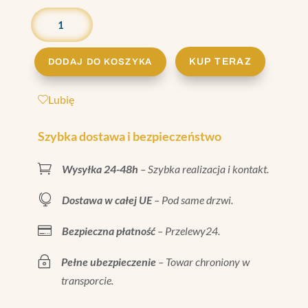
ILOŚĆ
WĄŻ
WALLTHERM
200W
KUP TERAZ
DODAJ DO KOSZYKA
25
M
Lubię
—
PRZYŁĄCZE
Szybka dostawa i bezpieczeństwo
GZ

Wysyłka 24-48h
– Szybka realizacja i kontakt.
1/2”
(UNIWERSALNE)

Dostawa w całej UE
– Pod same drzwi.

Bezpieczna płatność
– Przelewy24.
~
Pełne ubezpieczenie
– Towar chroniony w
transporcie.