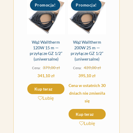
Promocja!
Promocja!
Wąż Walltherm
Wąż Walltherm
120W 15 m —
200W 25 m —
przyłącze GZ 1/2”
przyłącze GZ 1/2”
(uniwersalne)
(uniwersalne)
Pierwotna
Pierwotna
379,00
zł
439,00
zł
cena
cena
Aktualna
Aktualna
341,10
zł
395,10
zł
wynosiła:
wynosiła:
cena
cena
Cena w ostatnich 30
Kup teraz
379,00 zł.
439,00 zł.
wynosi:
wynosi:
dniach nie zmieniła
Lubię
341,10 zł.
395,10 zł.
się
Kup teraz
Lubię