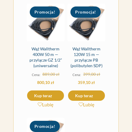
Promocja!
Promocja!
Wąż Walltherm
Wąż Walltherm
400W 50 m —
120W 15 m —
przyłącze GZ 1/2”
przyłącze PB
(uniwersalne)
(polibutylen SDP)
Pierwotna
Pierwotna
889,00
zł
399,00
zł
cena
cena
Aktualna
Aktualna
800,10
zł
359,10
zł
wynosiła:
wynosiła:
cena
cena
Kup teraz
Kup teraz
889,00 zł.
399,00 zł.
wynosi:
wynosi:
Lubię
Lubię
800,10 zł.
359,10 zł.
Promocja!