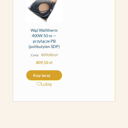
Wąż Walltherm
400W 50 m —
przyłącze PB
(polibutylen SDP)
Pierwotna
899,00
zł
cena
Aktualna
809,10
zł
wynosiła:
cena
Kup teraz
899,00 zł.
wynosi:
Lubię
809,10 zł.