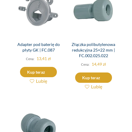
Adapter pod baterię do
Złączka polibutylenowa
płyty GK | FC.087
redukcyjna 25×22 mm |
FC.002.025.022
13,41
zł
14,49
zł
Kup teraz
Kup teraz
Lubię
Lubię