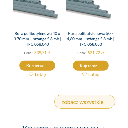
Rura polibutylenowa 40 x
Rura polibutylenowa 50 x
3.70 mm – sztanga 5,8 mb |
4,60 mm – sztanga 5,8 mb |
TFC.058.040
TFC.058.050
339,71
zł
521,72
zł
Kup teraz
Kup teraz
Lubię
Lubię
zobacz wszystkie