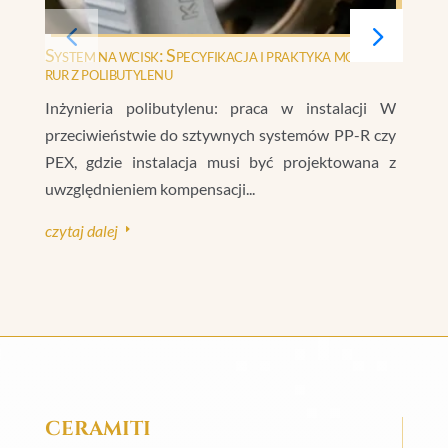
System na wcisk: Specyfikacja i praktyka montażu
N
rur z polibutylenu
(
Inżynieria polibutylenu: praca w instalacji W
P
przeciwieństwie do sztywnych systemów PP-R czy
z
PEX, gdzie instalacja musi być projektowana z
w
uwzględnieniem kompensacji...
el
czytaj dalej
cz
E
CERAMITI