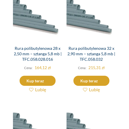
Rura polibutylenowa 28 x
Rura polibutylenowa 32 x
2,50 mm – sztanga 5,8 mb |
2,90 mm – sztanga 5,8 mb |
TFC.058.028.016
TFC.058.032
164,12
zł
215,31
zł
Kup teraz
Kup teraz
Lubię
Lubię