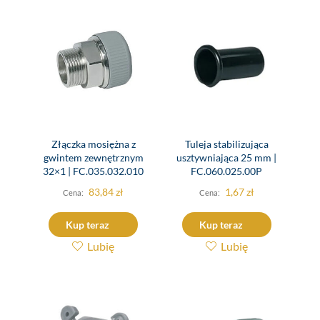
Złączka mosiężna z
Tuleja stabilizująca
gwintem zewnętrznym
usztywniająca 25 mm |
32×1 | FC.035.032.010
FC.060.025.00P
83,84
zł
1,67
zł
Kup teraz
Kup teraz
Lubię
Lubię