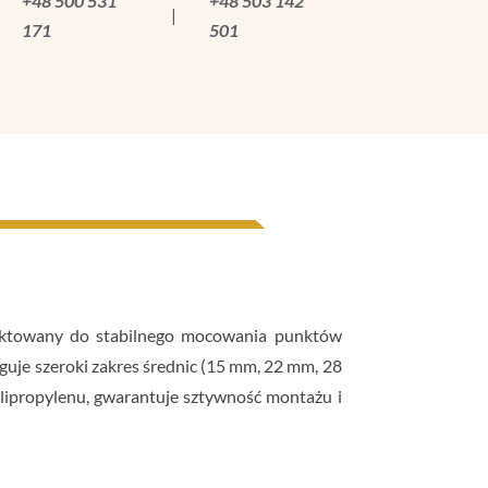
+48 500 531
+48 503 142
|
171
501
ektowany do stabilnego mocowania punktów
uje szeroki zakres średnic (15 mm, 22 mm, 28
lipropylenu, gwarantuje sztywność montażu i