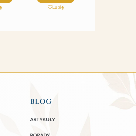
ę
Lubię
BLOG
ARTYKUŁY
PORADY