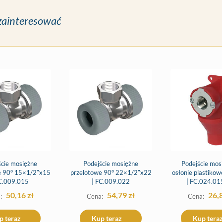
zainteresować
ście mosiężne
Podejście mosiężne
Podejście mos
e 90° 15×1/2″x15
przelotowe 90° 22×1/2″x22
osłonie plastiko
FC.009.015
| FC.009.022
| FC.024.01
50,16
zł
54,79
zł
26,
p teraz
Kup teraz
Kup tera