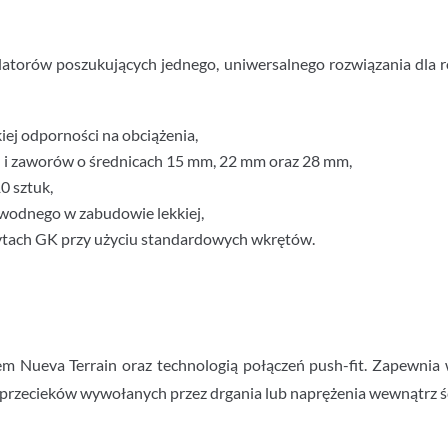
latorów poszukujących jednego, uniwersalnego rozwiązania dla ró
ej odporności na obciążenia,
 i zaworów o średnicach 15 mm, 22 mm oraz 28 mm,
0 sztuk,
wodnego w zabudowie lekkiej,
płytach GK przy użyciu standardowych wkrętów.
m Nueva Terrain oraz technologią połączeń push-fit. Zapewnia w
 przecieków wywołanych przez drgania lub naprężenia wewnątrz ś