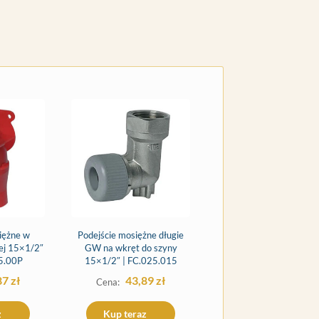
iężne w
Podejście mosiężne długie
wej 15×1/2″
GW na wkręt do szyny
5.00P
15×1/2″ | FC.025.015
87
zł
43,89
zł
z
Kup teraz