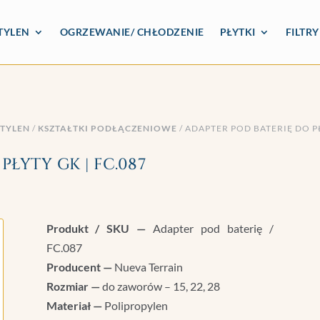
TYLEN
OGRZEWANIE/ CHŁODZENIE
PŁYTKI
FILTR
UTYLEN
/
KSZTAŁTKI PODŁĄCZENIOWE
/ ADAPTER POD BATERIĘ DO PŁ
ŁYTY GK | FC.087
Produkt / SKU —
Adapter pod baterię /
FC.087
Producent —
Nueva Terrain
Rozmiar —
do zaworów – 15, 22, 28
Materiał —
Polipropylen