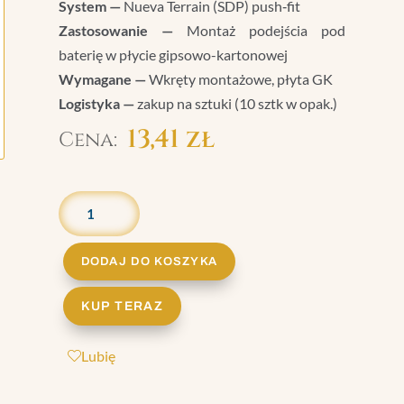
System —
Nueva Terrain (SDP) push‑fit
Zastosowanie —
Montaż podejścia pod
baterię w płycie gipsowo-kartonowej
Wymagane —
Wkręty montażowe, płyta GK
Logistyka —
zakup na sztuki (10 sztk w opak.)
13,41
zł
ILOŚĆ
ADAPTER
POD
BATERIĘ
DODAJ DO KOSZYKA
DO
PŁYTY
KUP TERAZ
GK
|
Lubię
FC.087