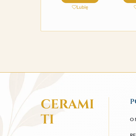
Lubię
CERAMI
P
TI
O 
R