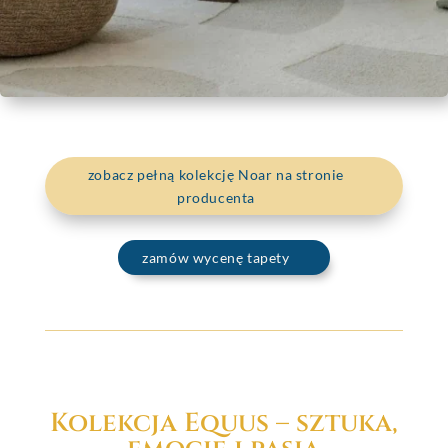
zobacz pełną kolekcję Noar na stronie
producenta
zamów wycenę tapety
Kolekcja Equus – sztuka,