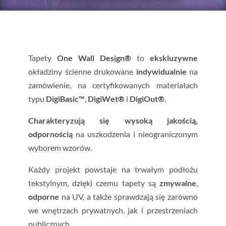
Tapety
One Wall Design®
to
ekskluzywne
okładziny ścienne drukowane
indywidualnie
na
zamówienie, na certyfikowanych materiałach
typu
DigiBasic™
,
DigiWet®
i
DigiOut®
.
Charakteryzują się wysoką jakością,
odpornością
na uszkodzenia i nieograniczonym
wyborem wzorów.
Każdy projekt powstaje na trwałym podłożu
tekstylnym, dzięki czemu tapety są
zmywalne
,
odporne
na UV, a także sprawdzają się zarówno
we wnętrzach prywatnych, jak i przestrzeniach
publicznych.