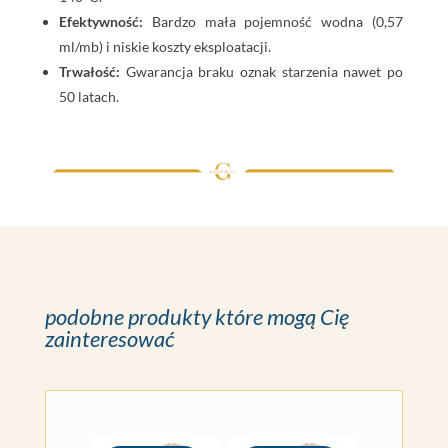
Efektywność:
Bardzo mała pojemność wodna (0,57
ml/mb) i niskie koszty eksploatacji.
Trwałość:
Gwarancja braku oznak starzenia nawet po
50 latach.
podobne produkty które mogą Cię
zainteresować