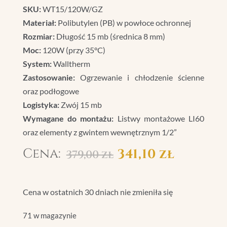
SKU:
WT15/120W/GZ
Materiał:
Polibutylen (PB) w powłoce ochronnej
Rozmiar:
Długość 15 mb (średnica 8 mm)
Moc:
120W (przy 35°C)
System:
Walltherm
Zastosowanie:
Ogrzewanie i chłodzenie ścienne
oraz podłogowe
Logistyka:
Zwój 15 mb
Wymagane do montażu:
Listwy montażowe LI60
oraz elementy z gwintem wewnętrznym 1/2”
Pierwotna
Aktu
341,10
zł
379,00
zł
cena
cena
wynosiła:
wynos
Cena w ostatnich 30 dniach nie zmieniła się
379,00 zł.
341,10 
71 w magazynie