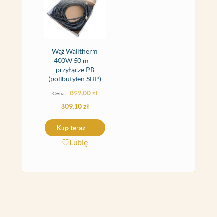
Wąż Walltherm
400W 50 m —
przyłącze PB
(polibutylen SDP)
Pierwotna
899,00
zł
cena
Aktualna
809,10
zł
wynosiła:
cena
Kup teraz
899,00 zł.
wynosi:
Lubię
809,10 zł.