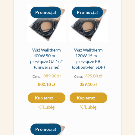
Promocja!
Promocja!
Wąż Walltherm
Wąż Walltherm
400W 50 m —
120W 15 m —
przyłącze GZ 1/2”
przyłącze PB
(uniwersalne)
(polibutylen SDP)
Pierwotna
Pierwotna
889,00
zł
399,00
zł
cena
cena
Aktualna
Aktualna
800,10
zł
359,10
zł
wynosiła:
wynosiła:
cena
cena
Kup teraz
Kup teraz
889,00 zł.
399,00 zł.
wynosi:
wynosi:
Lubię
Lubię
800,10 zł.
359,10 zł.
Promocja!