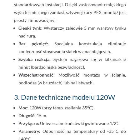
standardowych instalacji. Dzięki zastosowaniu miękkiego
węża termicznego zamiast sztywnej rury PEX, montaż jest
prosty i innowacyjny:
Cienki tynk:
Wystarczy zaledwie 5 mm warstwy tynku
nad rurą.
Bez pęknięć:
Specjalna konstrukcja eliminuje
konieczność stosowania siatek wzmacniających.
Szybka reakcja:
System nagrzewa się w kilkanaście
minut (bardzo niska bezwładność).
Wszechstronność:
Możliwość montażu w ścianie,
podłodze (w bruzdach) lub na listwach.
3. Dane techniczne modelu 120W
Moc:
120W (przy temp. zasilania 35°C).
Długość:
15 m.
Przyłącze:
Uniwersalne końcówki gwintowane 1/2”.
Parametry:
Odporność na temperatury od -35°C do
140°C.