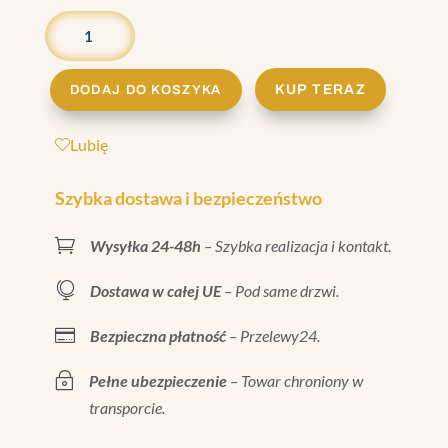
ILOŚĆ
WĄŻ
WALLTHERM
120W
KUP TERAZ
DODAJ DO KOSZYKA
15
M
Lubię
—
PRZYŁĄCZE
Szybka dostawa i bezpieczeństwo
GZ

Wysyłka 24-48h
– Szybka realizacja i kontakt.
1/2”
(UNIWERSALNE)

Dostawa w całej UE
– Pod same drzwi.

Bezpieczna płatność
– Przelewy24.
~
Pełne ubezpieczenie
– Towar chroniony w
transporcie.