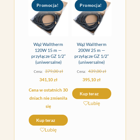
Promocja!
Promocja!
Wąż Walltherm
Wąż Walltherm
120W 15 m —
200W 25 m —
przyłącze GZ 1/2”
przyłącze GZ 1/2”
(uniwersalne)
(uniwersalne)
Pierwotna
Pierwotna
379,00
zł
439,00
zł
cena
cena
Aktualna
Aktualna
341,10
zł
395,10
zł
wynosiła:
wynosiła:
cena
cena
Cena w ostatnich 30
Kup teraz
379,00 zł.
439,00 zł.
wynosi:
wynosi:
dniach nie zmieniła
Lubię
341,10 zł.
395,10 zł.
się
Kup teraz
Lubię