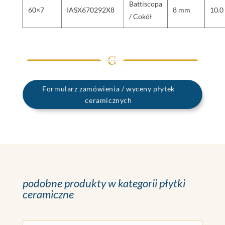
Battiscopa
60×7
IASX670292X8
8 mm
10.0
/ Cokół
Formularz zamówienia / wyceny płytek
ceramicznych
podobne produkty w kategorii płytki
ceramiczne