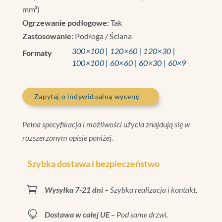
mm³)
Ogrzewanie podłogowe:
Tak
Zastosowanie:
Podłoga / Ściana
300×100 | 120×60 | 120×30 |
Formaty
100×100 | 60×60 | 60×30 | 60×9
Zapytaj o indywidualną wycenę
Pełna specyfikacja i możliwości użycia znajdują się w
rozszerzonym opisie poniżej.
Szybka dostawa i bezpieczeństwo

Wysyłka 7-21 dni
– Szybka realizacja i kontakt.

Dostawa w całej UE
– Pod same drzwi.