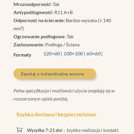
Mrozoodporność:
Tak
Antypoślizgowość:
R11 A+B
Odporność na ścieranie:
Bardzo wysoka (≤ 140
mm³)
Ogrzewanie podłogowe:
Tak
Zastosowanie:
Podłoga / Ściana
120×60 | 100×100 | 60×60 |
Formaty
Zapytaj o indywidualną wycenę
Pełna specyfikacja i możliwości użycia znajdują się w
rozszerzonym opisie poniżej.
Szybka dostawa i bezpieczeństwo

Wysyłka 7-21 dni
– Szybka realizacja i kontakt.