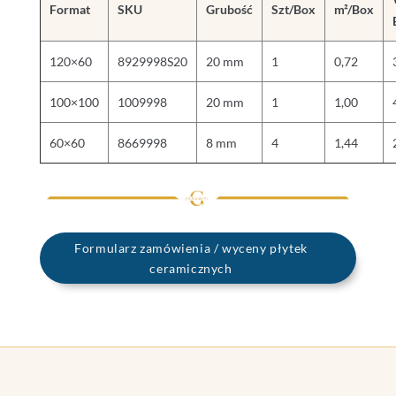
Format
SKU
Grubość
Szt/Box
m²/Box
120×60
8929998S20
20 mm
1
0,72
100×100
1009998
20 mm
1
1,00
60×60
8669998
8 mm
4
1,44
Formularz zamówienia / wyceny płytek
ceramicznych