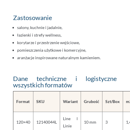
Zastosowanie
salony, kuchnie i jadalnie,
łazienki i strefy wellness,
korytarze i przestrzenie wejściowe,
pomieszczenia użytkowe i komercyjne,
aranżacje inspirowane naturalnym kamieniem.
Dane techniczne i logistyczne
wszystkich formatów
Format
SKU
Wariant
Grubość
Szt/Box
m
Line l
120×40
12140044L
10 mm
3
1,
Linie