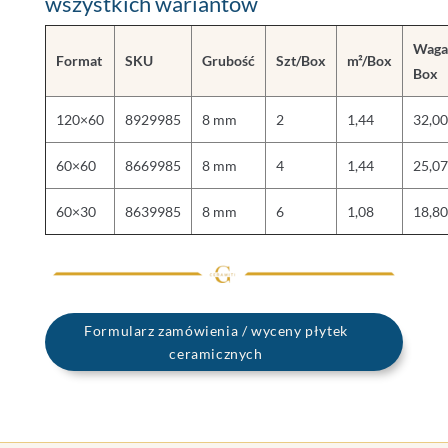
wszystkich wariantów
Waga
Format
SKU
Grubość
Szt/Box
m²/Box
Box
120×60
8929985
8 mm
2
1,44
32,00
60×60
8669985
8 mm
4
1,44
25,07
60×30
8639985
8 mm
6
1,08
18,80
Formularz zamówienia / wyceny płytek
ceramicznych