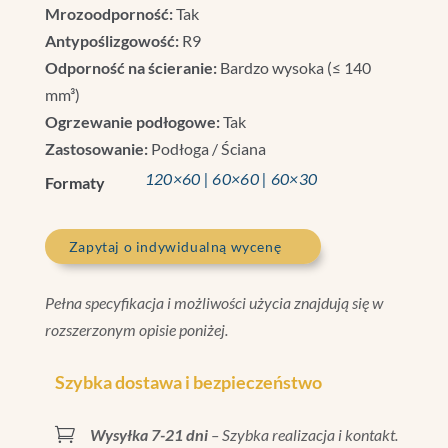
Mrozoodporność:
Tak
Antypoślizgowość:
R9
Odporność na ścieranie:
Bardzo wysoka (≤ 140
mm³)
Ogrzewanie podłogowe:
Tak
Zastosowanie:
Podłoga / Ściana
120×60 | 60×60 | 60×30
Formaty
Zapytaj o indywidualną wycenę
Pełna specyfikacja i możliwości użycia znajdują się w
rozszerzonym opisie poniżej.
Szybka dostawa i bezpieczeństwo

Wysyłka 7-21 dni
– Szybka realizacja i kontakt.