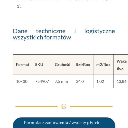
1].
Dane techniczne i logistyczne
wszystkich formatów
Waga
Format
SKU
Grubość
Szt/Box
m2/Box
Box
10×30
754907
7,5 mm
34.0
1,02
13,86
Formularz zamówienia / wyceny płytek