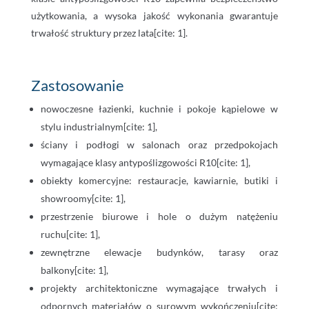
użytkowania, a wysoka jakość wykonania gwarantuje
trwałość struktury przez lata[cite: 1].
Zastosowanie
nowoczesne łazienki, kuchnie i pokoje kąpielowe w
stylu industrialnym[cite: 1],
ściany i podłogi w salonach oraz przedpokojach
wymagające klasy antypoślizgowości R10[cite: 1],
obiekty komercyjne: restauracje, kawiarnie, butiki i
showroomy[cite: 1],
przestrzenie biurowe i hole o dużym natężeniu
ruchu[cite: 1],
zewnętrzne elewacje budynków, tarasy oraz
balkony[cite: 1],
projekty architektoniczne wymagające trwałych i
odpornych materiałów o surowym wykończeniu[cite: