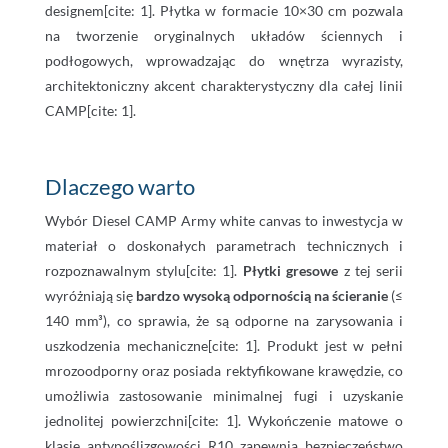
designem[cite: 1]. Płytka w formacie 10×30 cm pozwala
na tworzenie oryginalnych układów ściennych i
podłogowych, wprowadzając do wnętrza wyrazisty,
architektoniczny akcent charakterystyczny dla całej linii
CAMP[cite: 1].
Dlaczego warto
Wybór Diesel CAMP Army white canvas to inwestycja w
materiał o doskonałych parametrach technicznych i
rozpoznawalnym stylu[cite: 1].
Płytki gresowe
z tej serii
wyróżniają się
bardzo wysoką odpornością na ścieranie
(≤
140 mm³), co sprawia, że są odporne na zarysowania i
uszkodzenia mechaniczne[cite: 1]. Produkt jest w pełni
mrozoodporny oraz posiada rektyfikowane krawędzie, co
umożliwia zastosowanie minimalnej fugi i uzyskanie
jednolitej powierzchni[cite: 1]. Wykończenie matowe o
klasie antypoślizgowości R10 zapewnia bezpieczeństwo