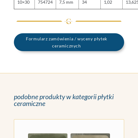
10×30
754724
7,5 mm
34
1,02
13,62
Formularz zamówienia / wyceny płytek
ceramicznych
podobne produkty w kategorii płytki
ceramiczne