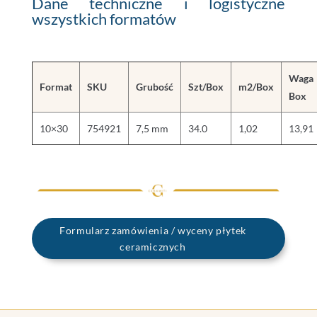
Dane techniczne i logistyczne
wszystkich formatów
Waga
Format
SKU
Grubość
Szt/Box
m2/Box
Box
10×30
754921
7,5 mm
34.0
1,02
13,91
Formularz zamówienia / wyceny płytek
ceramicznych