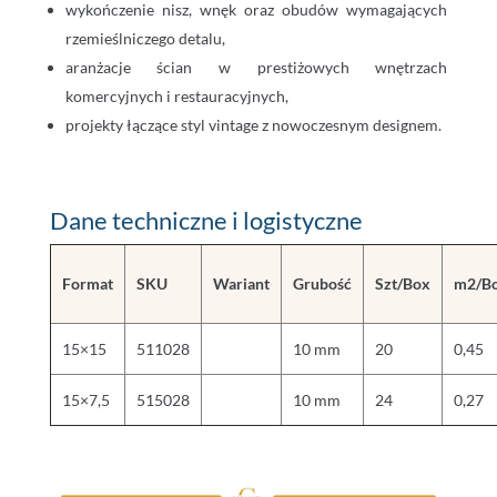
wykończenie nisz, wnęk oraz obudów wymagających
rzemieślniczego detalu,
aranżacje ścian w prestiżowych wnętrzach
komercyjnych i restauracyjnych,
projekty łączące styl vintage z nowoczesnym designem.
Dane techniczne i logistyczne
Format
SKU
Wariant
Grubość
Szt/Box
m2/B
15×15
511028
10 mm
20
0,45
15×7,5
515028
10 mm
24
0,27