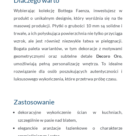
Dlaczego warto
Wybierając kolekcję Bottega Faenza, inwestujesz w
produkt o unikalnym designie, który wyróżnia się na tle
masowej produkcji. Płytki o grubości 10 mm są solidne i
trwałe, a ich połyskująca powierzchnia nie tylko przyciąga
wzrok, ale jest również niezwykle łatwa w pielęgnacji.
Bogata paleta wariantów, w tym dekoracje z motywami
geometrycznymi oraz subtelne detale
Decoro Oro
,
umożliwiają pełną personalizację wnętrza. To idealne
rozwiązanie dla osób poszukujących autentyczności i
luksusowego wykończenia, które przetrwa próbę czasu.
Zastosowanie
dekoracyjne wykończenie ścian w kuchniach,
szczególnie w pasie nad blatem,
eleganckie aranżacje łazienkowe o charakterze
rzemieślniczym i retro,