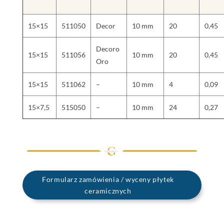
15×15
511050
Decor
10 mm
20
0,45
Decoro
15×15
511056
10 mm
20
0,45
Oro
15×15
511062
–
10 mm
4
0,09
15×7,5
515050
–
10 mm
24
0,27
Formularz zamówienia / wyceny płytek
ceramicznych