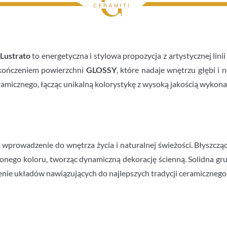
Lustrato
to energetyczna i stylowa propozycja z artystycznej lini
ykończeniem powierzchni
GLOSSY
, które nadaje wnętrzu głębi i
eramicznego, łącząc unikalną kolorystykę z wysoką jakością wykonan
prowadzenie do wnętrza życia i naturalnej świeżości. Błyszcząca
elonego koloru, tworząc dynamiczną dekorację ścienną. Solidna 
nie układów nawiązujących do najlepszych tradycji ceramicznego