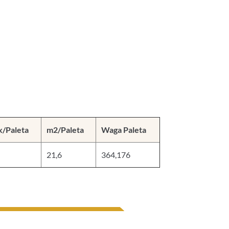
x/Paleta
m2/Paleta
Waga Paleta
21,6
364,176