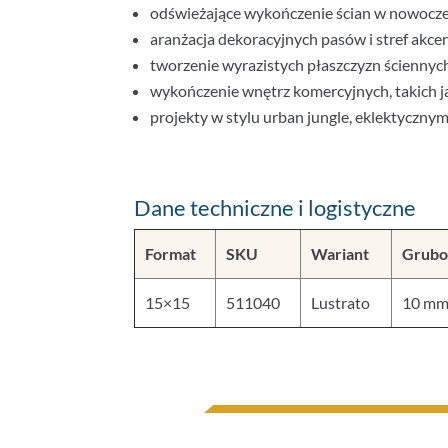
odświeżające wykończenie ścian w nowoczes
aranżacja dekoracyjnych pasów i stref akce
tworzenie wyrazistych płaszczyzn ściennyc
wykończenie wnętrz komercyjnych, takich jak
projekty w stylu urban jungle, eklektyczn
Dane techniczne i logistyczne
Format
SKU
Wariant
Grubo
15×15
511040
Lustrato
10 m