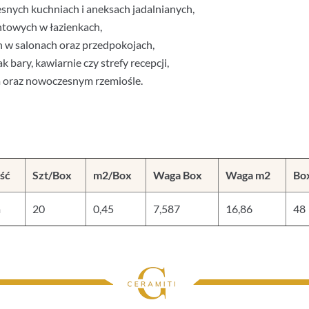
nych kuchniach i aneksach jadalnianych,
ntowych w łazienkach,
h w salonach oraz przedpokojach,
 bary, kawiarnie czy strefy recepcji,
ym oraz nowoczesnym rzemiośle.
ść
Szt/Box
m2/Box
Waga Box
Waga m2
Bo
m
20
0,45
7,587
16,86
48