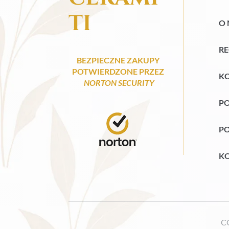
TI
O 
R
BEZPIECZNE ZAKUPY
POTWIERDZONE PRZEZ
KO
NORTON SECURITY
PO
PO
KO
C