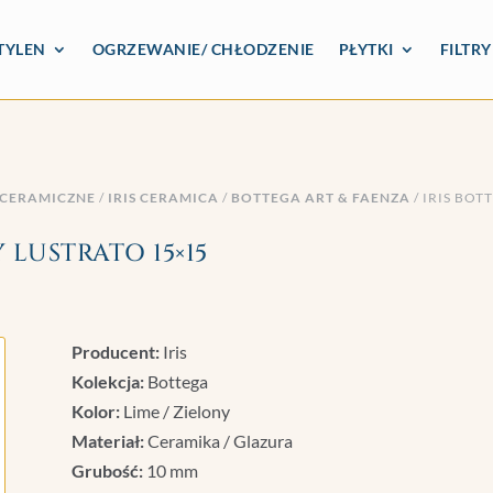
TYLEN
OGRZEWANIE/ CHŁODZENIE
PŁYTKI
FILTR
 CERAMICZNE
/
IRIS CERAMICA
/
BOTTEGA ART & FAENZA
/ IRIS BOT
 LUSTRATO 15×15
Producent:
Iris
Kolekcja:
Bottega
Kolor:
Lime / Zielony
Materiał:
Ceramika / Glazura
Grubość:
10 mm