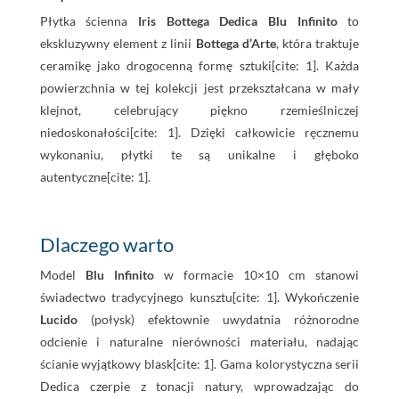
Płytka ścienna
Iris Bottega Dedica Blu Infinito
to
ekskluzywny element z linii
Bottega d’Arte
, która traktuje
ceramikę jako drogocenną formę sztuki[cite: 1]. Każda
powierzchnia w tej kolekcji jest przekształcana w mały
klejnot, celebrujący piękno rzemieślniczej
niedoskonałości[cite: 1]. Dzięki całkowicie ręcznemu
wykonaniu, płytki te są unikalne i głęboko
autentyczne[cite: 1].
Dlaczego warto
Model
Blu Infinito
w formacie 10×10 cm stanowi
świadectwo tradycyjnego kunsztu[cite: 1]. Wykończenie
Lucido
(połysk) efektownie uwydatnia różnorodne
odcienie i naturalne nierówności materiału, nadając
ścianie wyjątkowy blask[cite: 1]. Gama kolorystyczna serii
Dedica czerpie z tonacji natury, wprowadzając do