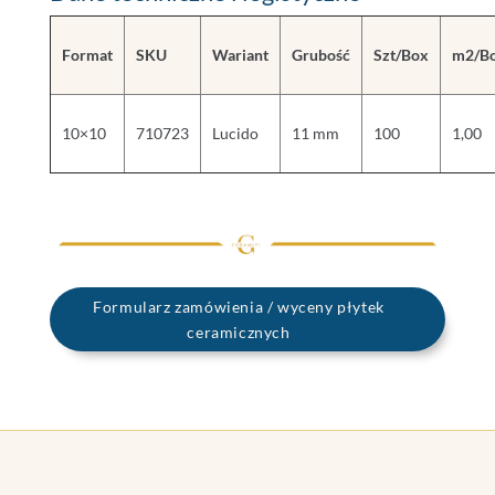
Format
SKU
Wariant
Grubość
Szt/Box
m2/B
10×10
710723
Lucido
11 mm
100
1,00
Formularz zamówienia / wyceny płytek
ceramicznych