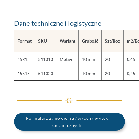
Dane techniczne i logistyczne
Format
SKU
Wariant
Grubość
Szt/Box
m2/B
15×15
511010
Motivi
10 mm
20
0,45
15×15
511020
10 mm
20
0,45
Formularz zamówienia / wyceny płytek
ceramicznych