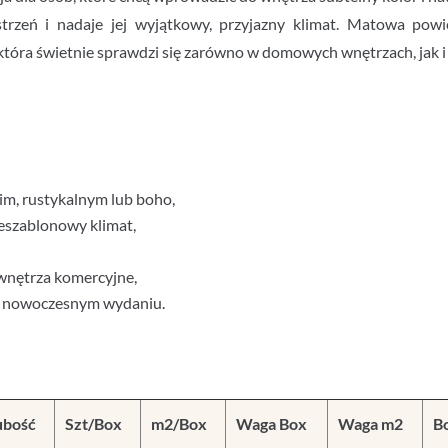
strzeń i nadaje jej wyjątkowy, przyjazny klimat. Matowa powi
która świetnie sprawdzi się zarówno w domowych wnętrzach, jak i 
im, rustykalnym lub boho,
 nieszablonowy klimat,
e wnętrza komercyjne,
 w nowoczesnym wydaniu.
ubość
Szt/Box
m2/Box
Waga Box
Waga m2
B