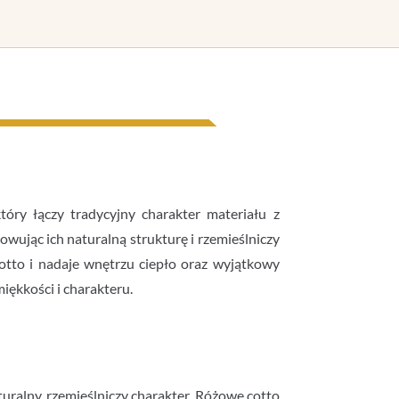
ry łączy tradycyjny charakter materiału z
owując ich naturalną strukturę i rzemieślniczy
otto i nadaje wnętrzu ciepło oraz wyjątkowy
iękkości i charakteru.
turalny, rzemieślniczy charakter. Różowe cotto