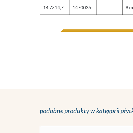
14,7×14,7
1470035
8 
podobne produkty w kategorii płyt