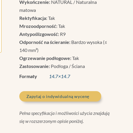
Wykończenie:
NATURAL / Naturalna
matowa
Rektyfikacja:
Tak
Mrozoodporność:
Tak
Antypoślizgowość:
R9
Odporność na ścieranie:
Bardzo wysoka (≤
140 mm³)
Ogrzewanie podłogowe:
Tak
Zastosowanie:
Podłoga / Ściana
Formaty
14.7×14.7
Zapytaj o indywidualną wycenę
Pełna specyfikacja i możliwości użycia znajdują
się w rozszerzonym opisie poniżej.