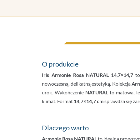
O produkcie
Iris Armonie Rosa NATURAL 14,7×14,7
to
nowoczesną, delikatną estetyką. Kolekcja
Arm
urok. Wykończenie
NATURAL
to matowa, le
klimat. Format
14,7×14,7 cm
sprawdza się zar
Dlaczego warto
Armonie Rosa NATURAL
to idealna propozyc