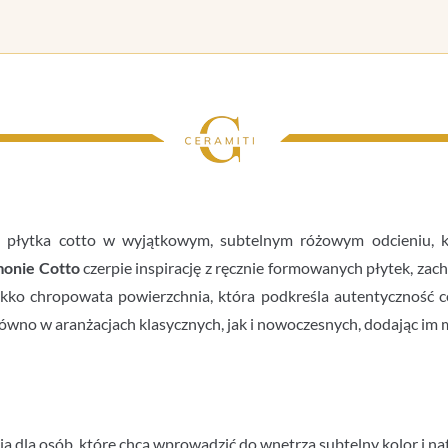
 płytka cotto w wyjątkowym, subtelnym różowym odcieniu, któ
onie Cotto
czerpie inspirację z ręcznie formowanych płytek, zach
kko chropowata powierzchnia, która podkreśla autentyczność c
ówno w aranżacjach klasycznych, jak i nowoczesnych, dodając im m
ja dla osób, które chcą wprowadzić do wnętrza subtelny kolor i na