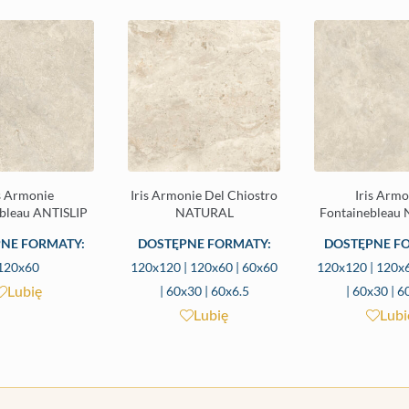
is Armonie
Iris Armonie Del Chiostro
Iris Armo
bleau ANTISLIP
NATURAL
Fontainebleau
NE FORMATY:
DOSTĘPNE FORMATY:
DOSTĘPNE F
120x60
120x120 | 120x60 | 60x60
120x120 | 120x6
Lubię
| 60x30 | 60x6.5
| 60x30 | 6
Lubię
Lubi