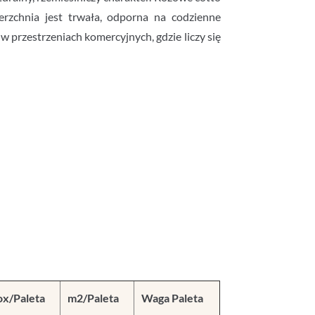
erzchnia jest trwała, odporna na codzienne
w przestrzeniach komercyjnych, gdzie liczy się
ox/Paleta
m2/Paleta
Waga Paleta