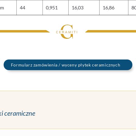
mm
44
0,951
16,03
16,86
8
Formularz zamówienia / wyceny płytek ceramicznych
ki ceramiczne