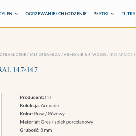
TYLEN
OGRZEWANIE/ CHŁODZENIE
PŁYTKI
FILTR
 CERAMICZNE
/
IRIS CERAMICA
/
ARMONIE & E-WOOD
/ IRIS ARMONI
 14.7×14.7
Producent:
Iris
Kolekcja:
Armonie
Kolor:
Rosa / Różowy
Materiał:
Gres / spiek porcelanowy
Grubość:
8 mm