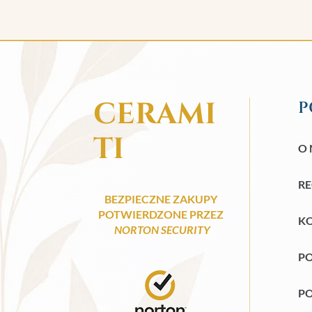
CERAMI
P
TI
O 
R
BEZPIECZNE ZAKUPY
POTWIERDZONE PRZEZ
KO
NORTON SECURITY
PO
PO