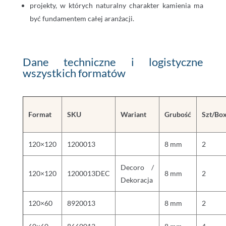
projekty, w których naturalny charakter kamienia ma
być fundamentem całej aranżacji.
Dane techniczne i logistyczne
wszystkich formatów
Format
SKU
Wariant
Grubość
Szt/Bo
120×120
1200013
8 mm
2
Decoro /
120×120
1200013DEC
8 mm
2
Dekoracja
120×60
8920013
8 mm
2