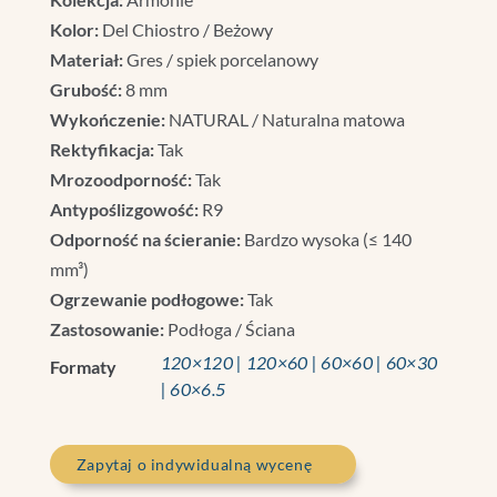
Kolor:
Del Chiostro / Beżowy
Materiał:
Gres / spiek porcelanowy
Grubość:
8 mm
Wykończenie:
NATURAL / Naturalna matowa
Rektyfikacja:
Tak
Mrozoodporność:
Tak
Antypoślizgowość:
R9
Odporność na ścieranie:
Bardzo wysoka (≤ 140
mm³)
Ogrzewanie podłogowe:
Tak
Zastosowanie:
Podłoga / Ściana
120×120 | 120×60 | 60×60 | 60×30
Formaty
| 60×6.5
Zapytaj o indywidualną wycenę