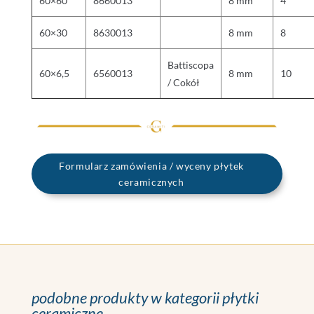
60×60
8660013
8 mm
4
60×30
8630013
8 mm
8
Battiscopa
60×6,5
6560013
8 mm
10
/ Cokół
Formularz zamówienia / wyceny płytek
ceramicznych
podobne produkty w kategorii płytki
ceramiczne