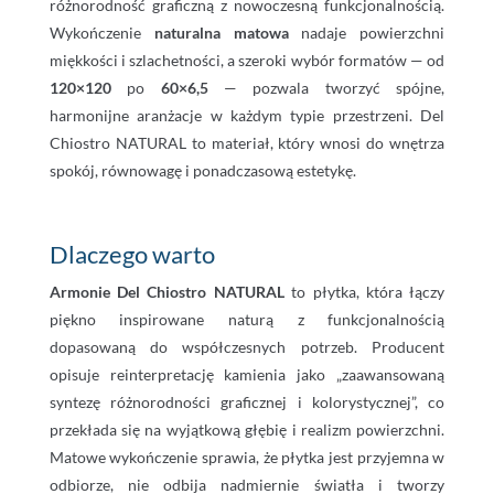
różnorodność graficzną z nowoczesną funkcjonalnością.
Wykończenie
naturalna matowa
nadaje powierzchni
miękkości i szlachetności, a szeroki wybór formatów — od
120×120
po
60×6,5
— pozwala tworzyć spójne,
harmonijne aranżacje w każdym typie przestrzeni. Del
Chiostro NATURAL to materiał, który wnosi do wnętrza
spokój, równowagę i ponadczasową estetykę.
Dlaczego warto
Armonie Del Chiostro NATURAL
to płytka, która łączy
piękno inspirowane naturą z funkcjonalnością
dopasowaną do współczesnych potrzeb. Producent
opisuje reinterpretację kamienia jako „zaawansowaną
syntezę różnorodności graficznej i kolorystycznej”, co
przekłada się na wyjątkową głębię i realizm powierzchni.
Matowe wykończenie sprawia, że płytka jest przyjemna w
odbiorze, nie odbija nadmiernie światła i tworzy