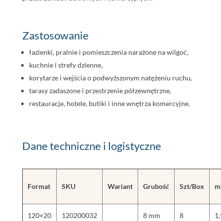
Zastosowanie
łazienki, pralnie i pomieszczenia narażone na wilgoć,
kuchnie i strefy dzienne,
korytarze i wejścia o podwyższonym natężeniu ruchu,
tarasy zadaszone i przestrzenie półzewnętrzne,
restauracje, hotele, butiki i inne wnętrza komercyjne.
Dane techniczne i logistyczne
Format
SKU
Wariant
Grubość
Szt/Box
m
120×20
120200032
8 mm
8
1