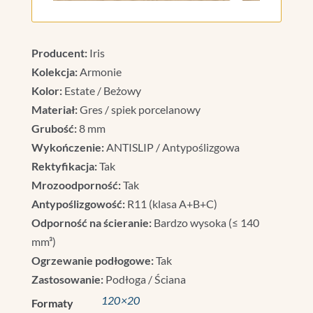
Producent:
Iris
Kolekcja:
Armonie
Kolor:
Estate / Beżowy
Materiał:
Gres / spiek porcelanowy
Grubość:
8 mm
Wykończenie:
ANTISLIP / Antypoślizgowa
Rektyfikacja:
Tak
Mrozoodporność:
Tak
Antypoślizgowość:
R11 (klasa A+B+C)
Odporność na ścieranie:
Bardzo wysoka (≤ 140
mm³)
Ogrzewanie podłogowe:
Tak
Zastosowanie:
Podłoga / Ściana
120×20
Formaty