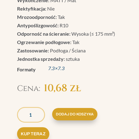
Wykończenie:
MATT / Mat
Rektyfikacja:
Nie
Mrozoodporność:
Tak
Antypoślizgowość:
R10
Odporność na ścieranie:
Wysoka (≤ 175 mm³)
Ogrzewanie podłogowe:
Tak
Zastosowanie:
Podłoga / Ściana
Jednostka sprzedaży:
sztuka
7.3×7.3
Formaty
10,68
zł
ILOŚĆ
GRAZIA
DODAJ DO KOSZYKA
BRERA
TOZZETTO
KUP TERAZ
SENAPE