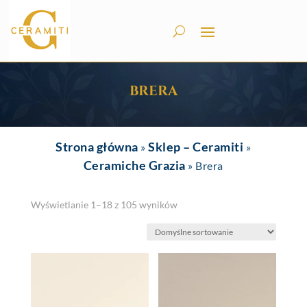
BRERA
Strona główna
Sklep – Ceramiti
»
»
Ceramiche Grazia
»
Brera
Wyświetlanie 1–18 z 105 wyników