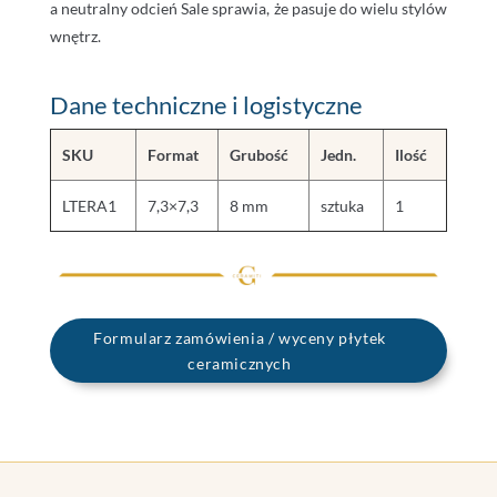
a neutralny odcień Sale sprawia, że pasuje do wielu stylów
wnętrz.
Dane techniczne i logistyczne
SKU
Format
Grubość
Jedn.
Ilość
LTERA1
7,3×7,3
8 mm
sztuka
1
Formularz zamówienia / wyceny płytek
ceramicznych