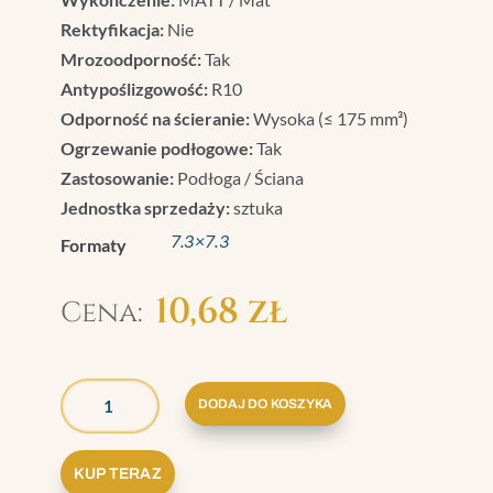
Rektyfikacja:
Nie
Mrozoodporność:
Tak
Antypoślizgowość:
R10
Odporność na ścieranie:
Wysoka (≤ 175 mm³)
Ogrzewanie podłogowe:
Tak
Zastosowanie:
Podłoga / Ściana
Jednostka sprzedaży:
sztuka
7.3×7.3
Formaty
10,68
zł
ILOŚĆ
GRAZIA
DODAJ DO KOSZYKA
BRERA
TOZZETTO
KUP TERAZ
SALE