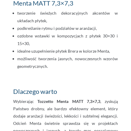
Menta MATT 7,3×7,3
tworzenie świeżych dekoracyjnych akcentów w
układach płytek,
podkreślanie rytmu i podziałów w aranżacji,
ozdobne wstawki w kompozycjach z płytek 30×30 i
15×30,
idealne uzupełnienie płytek Brera w kolorze Menta,
możliwość tworzenia jasnych, nowoczesnych wzorów
geometrycznych.
Dlaczego warto
Wybierając
Tozzetto Menta MATT 7,3×7,3
, zyskują
Państwo drobny, ale bardzo efektowny element, który
dodaje aranżacji świeżości, lekkości i subtelnej elegancji.
Odcień Menta świetnie sprawdza się w projektach
nowoczesnych i jasnych, a trwały gres porcelanowy