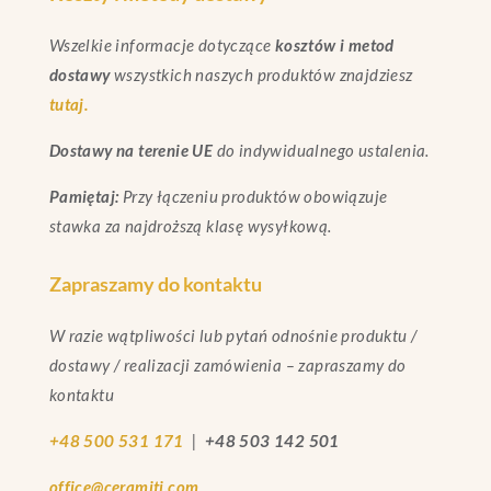
Wszelkie informacje dotyczące
kosztów i metod
dostawy
wszystkich naszych produktów znajdziesz
tutaj.
Dostawy na terenie UE
do indywidualnego ustalenia.
Pamiętaj:
Przy łączeniu produktów obowiązuje
stawka za najdroższą klasę wysyłkową.
Zapraszamy do kontaktu
W razie wątpliwości lub pytań odnośnie produktu /
dostawy / realizacji zamówienia – zapraszamy do
kontaktu
+48 500 531 171
|
+48 503 142 501
office@ceramiti.com