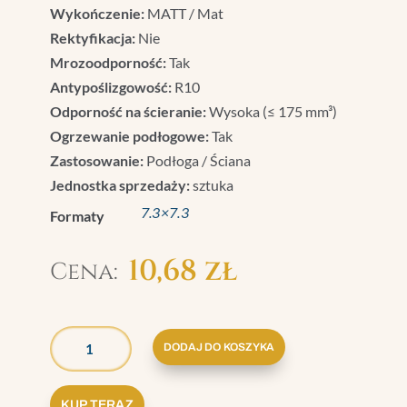
Wykończenie:
MATT / Mat
Rektyfikacja:
Nie
Mrozoodporność:
Tak
Antypoślizgowość:
R10
Odporność na ścieranie:
Wysoka (≤ 175 mm³)
Ogrzewanie podłogowe:
Tak
Zastosowanie:
Podłoga / Ściana
Jednostka sprzedaży:
sztuka
7.3×7.3
Formaty
10,68
zł
ILOŚĆ
GRAZIA
DODAJ DO KOSZYKA
BRERA
TOZZETTO
KUP TERAZ