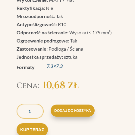
Rektyfikacja:
Nie
Mrozoodporność:
Tak
Antypoślizgowość:
R10
Odporność na ścieranie:
Wysoka (≤ 175 mm³)
Ogrzewanie podłogowe:
Tak
Zastosowanie:
Podłoga / Ściana
Jednostka sprzedaży:
sztuka
7.3×7.3
Formaty
10,68
zł
ILOŚĆ
GRAZIA
DODAJ DO KOSZYKA
BRERA
TOZZETTO
KUP TERAZ
COTTO