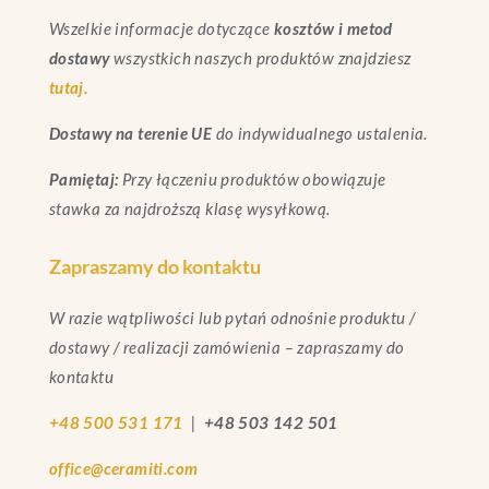
Wszelkie informacje dotyczące
kosztów i metod
dostawy
wszystkich naszych produktów znajdziesz
tutaj.
Dostawy na terenie UE
do indywidualnego ustalenia.
Pamiętaj:
Przy łączeniu produktów obowiązuje
stawka za najdroższą klasę wysyłkową.
Zapraszamy do kontaktu
W razie wątpliwości lub pytań odnośnie produktu /
dostawy / realizacji zamówienia – zapraszamy do
kontaktu
+48 500 531 171
|
+48 503 142 501
office@ceramiti.com