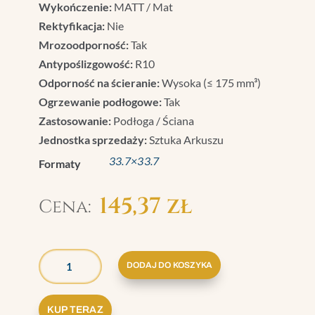
Wykończenie:
MATT / Mat
Rektyfikacja:
Nie
Mrozoodporność:
Tak
Antypoślizgowość:
R10
Odporność na ścieranie:
Wysoka (≤ 175 mm³)
Ogrzewanie podłogowe:
Tak
Zastosowanie:
Podłoga / Ściana
Jednostka sprzedaży:
Sztuka Arkuszu
33.7×33.7
Formaty
145,37
zł
ILOŚĆ
GRAZIA
DODAJ DO KOSZYKA
BRERA
MOSAICO
KUP TERAZ