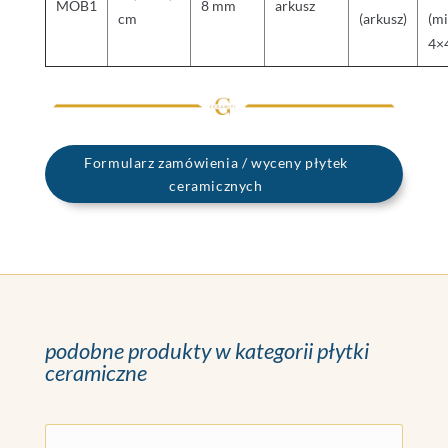
MOB1
8 mm
arkusz
cm
(arkusz)
(mi
4×
Formularz zamówienia / wyceny płytek
ceramicznych
podobne produkty w kategorii płytki
ceramiczne