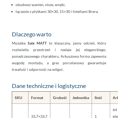
obudowy wanien, nisze, wnęki,
łączenie z płytkami 30×30, 15×30 i listellami Brera.
Dlaczego warto
Mozaika
Sale MATT
to klasyczny, jasny odcień, który
rozświetla przestrzeń i nadaje jej eleganckiego,
ponadczasowego charakteru. Arkuszowa forma zapewnia
wygodę montażu, a gres porcelanowy gwarantuje
trwałość i odporność na wilgoć.
Dane techniczne i logistyczne
SKU
Format
Grubość
Jednostka
Ilość
Ar
64
33,7×33,7
1
el