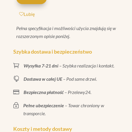
SALE
MATT
Lubię
33,7X33,7
Pełna specyfikacja i możliwości użycia znajdują się w
rozszerzonym opisie poniżej.
Szybka dostawa i bezpieczeństwo

Wysyłka 7-21 dni
– Szybka realizacja i kontakt.

Dostawa w całej UE
– Pod same drzwi.

Bezpieczna płatność
– Przelewy24.
~
Pełne ubezpieczenie
– Towar chroniony w
transporcie.
Koszty i metody dostawy