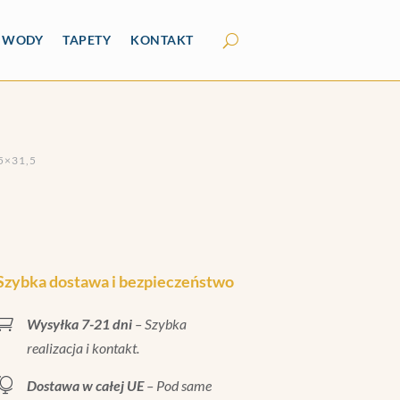
Y WODY
TAPETY
KONTAKT
5×31,5
Szybka dostawa i bezpieczeństwo

Wysyłka 7-21 dni
– Szybka
realizacja i kontakt.

Dostawa w całej UE
– Pod same