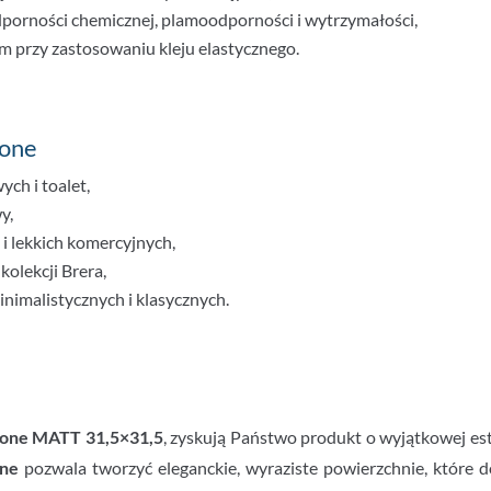
porności chemicznej, plamoodporności i wytrzymałości,
przy zastosowaniu kleju elastycznego.
bone
ych i toalet,
y,
 i lekkich komercyjnych,
kolekcji Brera,
nimalistycznych i klasycznych.
bone MATT 31,5×31,5
, zyskują Państwo produkt o wyjątkowej est
ne
pozwala tworzyć eleganckie, wyraziste powierzchnie, które do