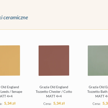
ki ceramiczne
 Old England
Grazia Old England
Grazia Old E
 Leeds / Senape
Tozzetto Chester / Cotto
Tozzetto Bath 
ATT 4×4
MATT 4×4
MATT 4
5,34
zł
5,34
zł
5,