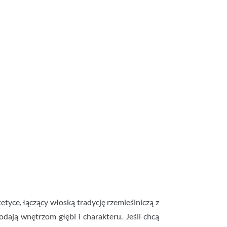
etyce, łączący włoską tradycję rzemieślniczą z
dają wnętrzom głębi i charakteru. Jeśli chcą