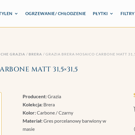
TYLEN
OGRZEWANIE/ CHŁODZENIE
PŁYTKI
FILTR
ICHE GRAZIA
/
BRERA
/ GRAZIA BRERA MOSAICO CARBONE MATT 31,
RBONE MATT 31,5×31,5
Producent:
Grazia
Kolekcja:
Brera
Kolor:
Carbone / Czarny
Materiał:
Gres porcelanowy barwiony w
masie