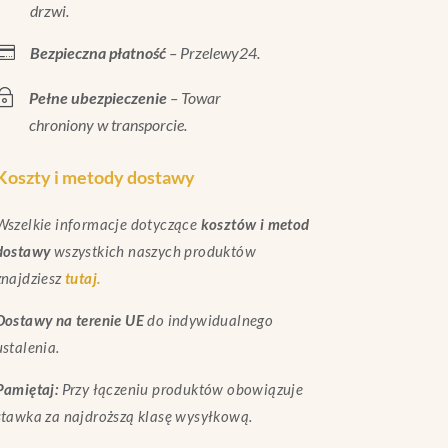
drzwi.

Bezpieczna płatność
– Przelewy24.
~
Pełne ubezpieczenie
– Towar
chroniony w transporcie.
Koszty i metody dostawy
Wszelkie informacje dotyczące
kosztów i metod
dostawy
wszystkich naszych produktów
znajdziesz
tutaj.
Dostawy na terenie UE
do indywidualnego
ustalenia.
Pamiętaj:
Przy łączeniu produktów obowiązuje
stawka za najdroższą klasę wysyłkową.