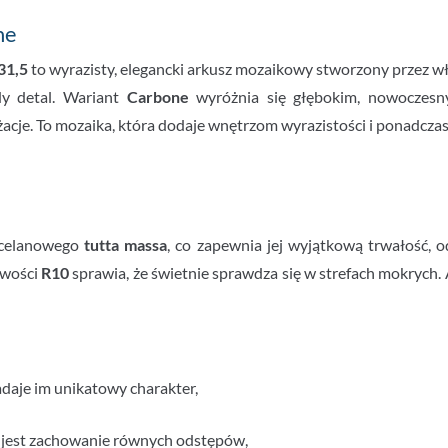
ne
31,5
to wyrazisty, elegancki arkusz mozaikowy stworzony przez 
dy detal. Wariant
Carbone
wyróżnia się głębokim, nowoczesny
nżacje. To mozaika, która dodaje wnętrzom wyrazistości i ponadczas
rcelanowego
tutta massa
, co zapewnia jej wyjątkową trwałość, o
owości
R10
sprawia, że świetnie sprawdza się w strefach mokrych
adaje im unikatowy charakter,
e jest zachowanie równych odstępów,