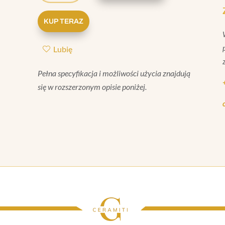
BRERA
MOSAICO
KUP TERAZ
CARBONE
MATT
Lubię
31,5X31,5
Pełna specyfikacja i możliwości użycia znajdują
się w rozszerzonym opisie poniżej.