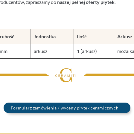
producentów, zapraszamy do
naszej pełnej oferty płytek
.
rubość
Jednostka
Ilość
Arkusz
 mm
arkusz
1 (arkusz)
mozaika
Formularz zamówienia / wyceny płytek ceramicznych