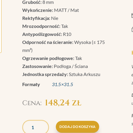
Grubość:
8 mm
Wykończenie:
MATT / Mat
Rektyfikacja:
Nie
Mrozoodporność:
Tak
Antypoślizgowość:
R10
Odporność na ścieranie:
Wysoka (≤ 175
mm³)
Ogrzewanie podłogowe:
Tak
Zastosowanie:
Podłoga / Ściana
Jednostka sprzedaży:
Sztuka Arkuszu
Formaty
31.5×31.5
148,24
zł
ILOŚĆ
GRAZIA
DODAJ DO KOSZYKA