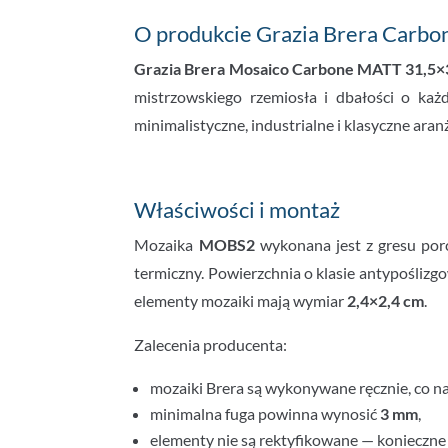
O produkcie Grazia Brera Carbo
Grazia Brera Mosaico Carbone MATT 31,5×
mistrzowskiego rzemiosła i dbałości o każ
minimalistyczne, industrialne i klasyczne ara
Właściwości i montaż
Mozaika
MOBS2
wykonana jest z gresu po
termiczny. Powierzchnia o klasie antypoślizg
elementy mozaiki mają wymiar
2,4×2,4 cm
.
Zalecenia producenta:
mozaiki Brera są wykonywane ręcznie, co n
minimalna fuga powinna wynosić
3 mm
,
elementy nie są rektyfikowane — konieczn