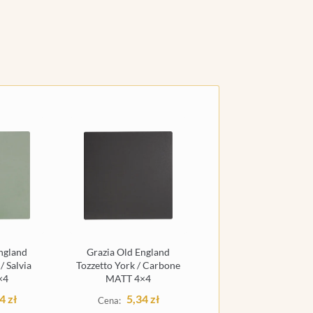
ngland
Grazia Old England
/ Salvia
Tozzetto York / Carbone
×4
MATT 4×4
34
zł
5,34
zł