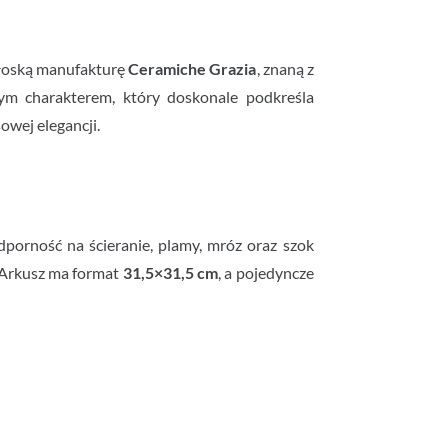
włoską manufakturę
Ceramiche Grazia
, znaną z
m charakterem, który doskonale podkreśla
owej elegancji.
dporność na ścieranie, plamy, mróz oraz szok
. Arkusz ma format
31,5×31,5 cm
, a pojedyncze