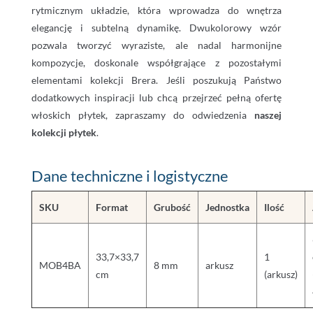
rytmicznym układzie, która wprowadza do wnętrza
elegancję i subtelną dynamikę. Dwukolorowy wzór
pozwala tworzyć wyraziste, ale nadal harmonijne
kompozycje, doskonale współgrające z pozostałymi
elementami kolekcji Brera. Jeśli poszukują Państwo
dodatkowych inspiracji lub chcą przejrzeć pełną ofertę
włoskich płytek, zapraszamy do odwiedzenia
naszej
kolekcji płytek
.
Dane techniczne i logistyczne
SKU
Format
Grubość
Jednostka
Ilość
33,7×33,7
1
MOB4BA
8 mm
arkusz
cm
(arkusz)