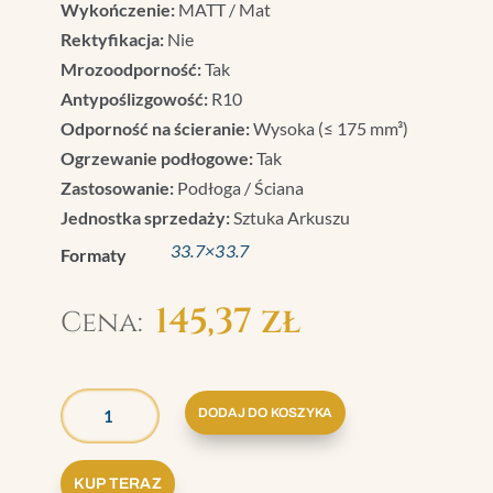
Wykończenie:
MATT / Mat
Rektyfikacja:
Nie
Mrozoodporność:
Tak
Antypoślizgowość:
R10
Odporność na ścieranie:
Wysoka (≤ 175 mm³)
Ogrzewanie podłogowe:
Tak
Zastosowanie:
Podłoga / Ściana
Jednostka sprzedaży:
Sztuka Arkuszu
33.7×33.7
Formaty
145,37
zł
ILOŚĆ
GRAZIA
DODAJ DO KOSZYKA
BRERA
MOSAICO
KUP TERAZ