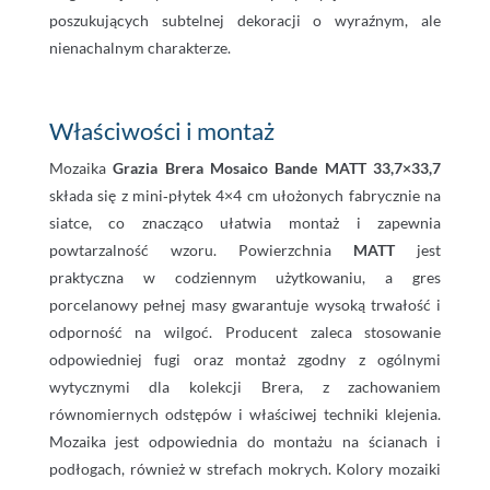
poszukujących subtelnej dekoracji o wyraźnym, ale
nienachalnym charakterze.
Właściwości i montaż
Mozaika
Grazia Brera Mosaico Bande MATT 33,7×33,7
składa się z mini‑płytek 4×4 cm ułożonych fabrycznie na
siatce, co znacząco ułatwia montaż i zapewnia
powtarzalność wzoru. Powierzchnia
MATT
jest
praktyczna w codziennym użytkowaniu, a gres
porcelanowy pełnej masy gwarantuje wysoką trwałość i
odporność na wilgoć. Producent zaleca stosowanie
odpowiedniej fugi oraz montaż zgodny z ogólnymi
wytycznymi dla kolekcji Brera, z zachowaniem
równomiernych odstępów i właściwej techniki klejenia.
Mozaika jest odpowiednia do montażu na ścianach i
podłogach, również w strefach mokrych. Kolory mozaiki