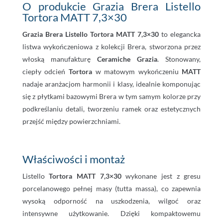
O produkcie Grazia Brera Listello
Tortora MATT 7,3×30
Grazia Brera Listello Tortora MATT 7,3×30
to elegancka
listwa wykończeniowa z kolekcji Brera, stworzona przez
włoską manufakturę
Ceramiche Grazia
. Stonowany,
ciepły odcień
Tortora
w matowym wykończeniu
MATT
nadaje aranżacjom harmonii i klasy, idealnie komponując
się z płytkami bazowymi Brera w tym samym kolorze przy
podkreślaniu detali, tworzeniu ramek oraz estetycznych
przejść między powierzchniami.
Właściwości i montaż
Listello
Tortora MATT 7,3×30
wykonane jest z gresu
porcelanowego pełnej masy (tutta massa), co zapewnia
wysoką odporność na uszkodzenia, wilgoć oraz
intensywne użytkowanie. Dzięki kompaktowemu