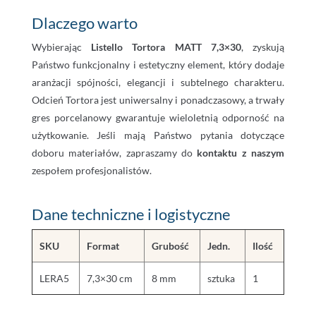
Dlaczego warto
Wybierając
Listello Tortora MATT 7,3×30
, zyskują
Państwo funkcjonalny i estetyczny element, który dodaje
aranżacji spójności, elegancji i subtelnego charakteru.
Odcień Tortora jest uniwersalny i ponadczasowy, a trwały
gres porcelanowy gwarantuje wieloletnią odporność na
użytkowanie. Jeśli mają Państwo pytania dotyczące
doboru materiałów, zapraszamy do
kontaktu z naszym
zespołem profesjonalistów.
Dane techniczne i logistyczne
SKU
Format
Grubość
Jedn.
Ilość
LERA5
7,3×30 cm
8 mm
sztuka
1