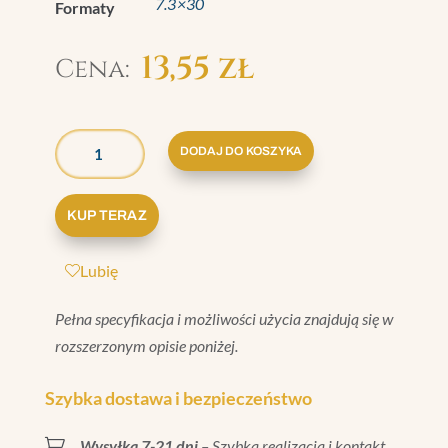
7.3×30
Formaty
13,55
zł
ILOŚĆ
GRAZIA
DODAJ DO KOSZYKA
BRERA
LISTELLO
KUP TERAZ
TORTORA
MATT
Lubię
7,3X30
Pełna specyfikacja i możliwości użycia znajdują się w
rozszerzonym opisie poniżej.
Szybka dostawa i bezpieczeństwo

Wysyłka 7-21 dni
– Szybka realizacja i kontakt.