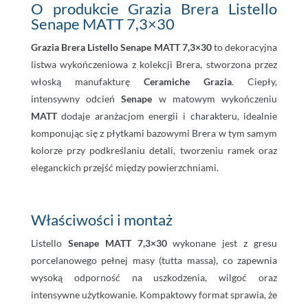
O produkcie Grazia Brera Listello
Senape MATT 7,3×30
Grazia Brera Listello Senape MATT 7,3×30
to dekoracyjna
listwa wykończeniowa z kolekcji Brera, stworzona przez
włoską manufakturę
Ceramiche Grazia
. Ciepły,
intensywny odcień
Senape
w matowym wykończeniu
MATT
dodaje aranżacjom energii i charakteru, idealnie
komponując się z płytkami bazowymi Brera w tym samym
kolorze przy podkreślaniu detali, tworzeniu ramek oraz
eleganckich przejść między powierzchniami.
Właściwości i montaż
Listello
Senape MATT 7,3×30
wykonane jest z gresu
porcelanowego pełnej masy (tutta massa), co zapewnia
wysoką odporność na uszkodzenia, wilgoć oraz
intensywne użytkowanie. Kompaktowy format sprawia, że