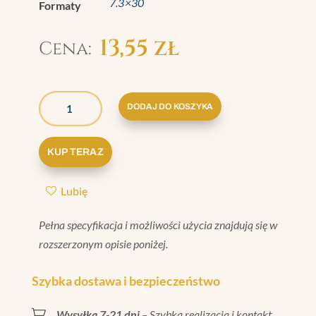
7.3×30
Formaty
13,55
zł
ILOŚĆ
GRAZIA
DODAJ DO KOSZYKA
BRERA
LISTELLO
KUP TERAZ
SENAPE
MATT
Lubię
7,3X30
Pełna specyfikacja i możliwości użycia znajdują się w
rozszerzonym opisie poniżej.
Szybka dostawa i bezpieczeństwo

Wysyłka 7-21 dni
– Szybka realizacja i kontakt.