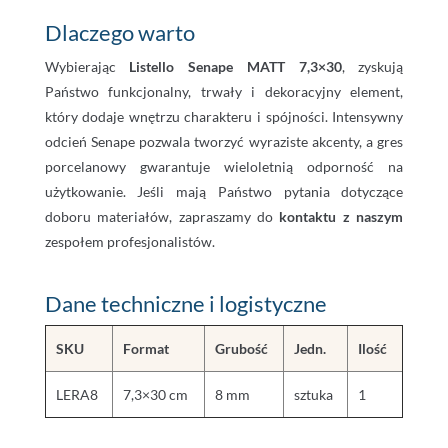
Dlaczego warto
Wybierając
Listello Senape MATT 7,3×30
, zyskują
Państwo funkcjonalny, trwały i dekoracyjny element,
który dodaje wnętrzu charakteru i spójności. Intensywny
odcień Senape pozwala tworzyć wyraziste akcenty, a gres
porcelanowy gwarantuje wieloletnią odporność na
użytkowanie. Jeśli mają Państwo pytania dotyczące
doboru materiałów, zapraszamy do
kontaktu z naszym
zespołem profesjonalistów.
Dane techniczne i logistyczne
SKU
Format
Grubość
Jedn.
Ilość
LERA8
7,3×30 cm
8 mm
sztuka
1