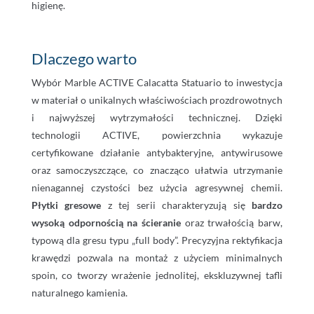
higienę.
Dlaczego warto
Wybór Marble ACTIVE Calacatta Statuario to inwestycja
w materiał o unikalnych właściwościach prozdrowotnych
i najwyższej wytrzymałości technicznej. Dzięki
technologii ACTIVE, powierzchnia wykazuje
certyfikowane działanie antybakteryjne, antywirusowe
oraz samoczyszczące, co znacząco ułatwia utrzymanie
nienagannej czystości bez użycia agresywnej chemii.
Płytki gresowe
z tej serii charakteryzują się
bardzo
wysoką odpornością na ścieranie
oraz trwałością barw,
typową dla gresu typu „full body”. Precyzyjna rektyfikacja
krawędzi pozwala na montaż z użyciem minimalnych
spoin, co tworzy wrażenie jednolitej, ekskluzywnej tafli
naturalnego kamienia.