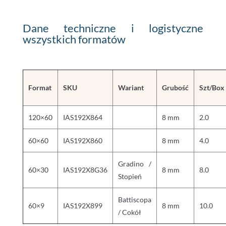
Dane techniczne i logistyczne
wszystkich formatów
Format
SKU
Wariant
Grubość
Szt/Box
120×60
IAS192X864
8 mm
2.0
60×60
IAS192X860
8 mm
4.0
Gradino /
60×30
IAS192X8G36
8 mm
8.0
Stopień
Battiscopa
60×9
IAS192X899
8 mm
10.0
/ Cokół