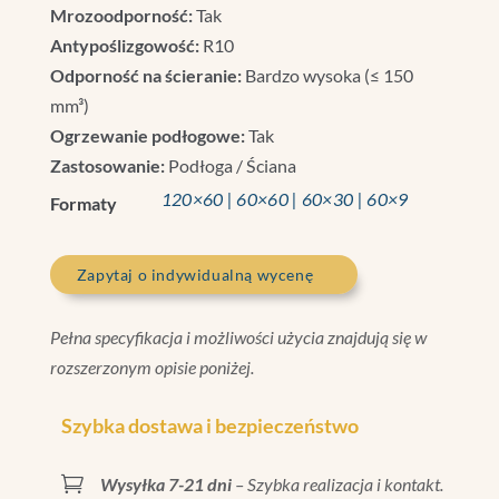
Mrozoodporność:
Tak
Antypoślizgowość:
R10
Odporność na ścieranie:
Bardzo wysoka (≤ 150
mm³)
Ogrzewanie podłogowe:
Tak
Zastosowanie:
Podłoga / Ściana
120×60 | 60×60 | 60×30 | 60×9
Formaty
Zapytaj o indywidualną wycenę
Pełna specyfikacja i możliwości użycia znajdują się w
rozszerzonym opisie poniżej.
Szybka dostawa i bezpieczeństwo

Wysyłka 7-21 dni
– Szybka realizacja i kontakt.