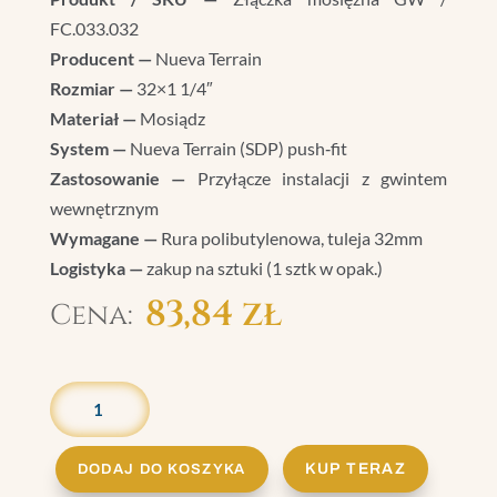
FC.033.032
Producent —
Nueva Terrain
Rozmiar —
32×1 1/4″
Materiał —
Mosiądz
System —
Nueva Terrain (SDP) push‑fit
Zastosowanie —
Przyłącze instalacji z gwintem
wewnętrznym
Wymagane —
Rura polibutylenowa, tuleja 32mm
Logistyka —
zakup na sztuki (1 sztk w opak.)
83,84
zł
ILOŚĆ
ZŁĄCZKA
MOSIĘŻNA
Z
KUP TERAZ
DODAJ DO KOSZYKA
GWINTEM