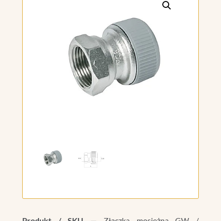
Produkt / SKU —
Złączka mosiężna GW /