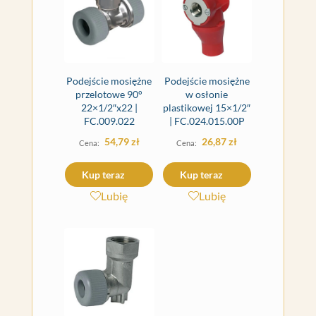
Podejście mosiężne
Podejście mosiężne
przelotowe 90°
w osłonie
22×1/2″x22 |
plastikowej 15×1/2″
FC.009.022
| FC.024.015.00P
54,79
zł
26,87
zł
Kup teraz
Kup teraz
Lubię
Lubię