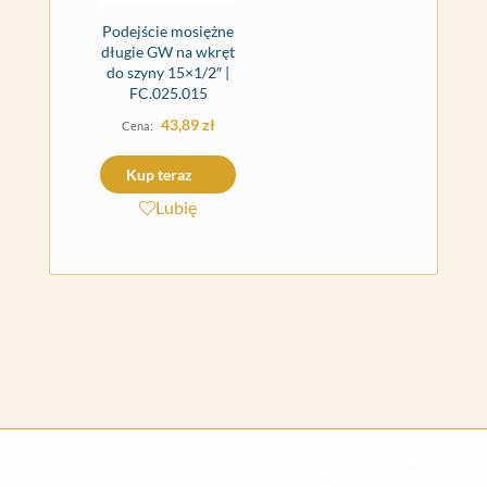
Podejście mosiężne
długie GW na wkręt
do szyny 15×1/2″ |
FC.025.015
43,89
zł
Kup teraz
Lubię