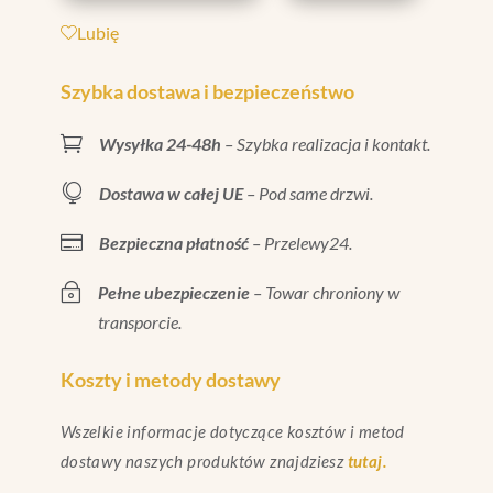
WEWNĘTRZNYM
Lubię
32X1
1/4"
Szybka dostawa i bezpieczeństwo
|

Wysyłka 24-48h
– Szybka realizacja i kontakt.
FC.033.032

Dostawa w całej UE
– Pod same drzwi.

Bezpieczna płatność
– Przelewy24.
~
Pełne ubezpieczenie
– Towar chroniony w
transporcie.
Koszty i metody dostawy
Wszelkie informacje dotyczące kosztów i metod
dostawy naszych produktów znajdziesz
tutaj.