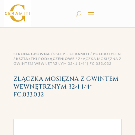
STRONA GŁÓWNA
/
SKLEP – CERAMITI
/
POLIBUTYLEN
/
KSZTAŁTKI PODŁĄCZENIOWE
/ ZŁĄCZKA MOSIĘŻNA Z
GWINTEM WEWNĘTRZNYM 32×1 1/4″ | FC.033.032
ZŁĄCZKA MOSIĘŻNA Z GWINTEM
WEWNĘTRZNYM 32×1 1/4″ |
FC.033.032