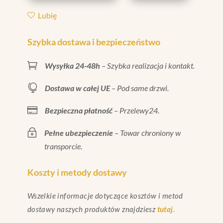
X
Lubię
1/2"
|
Szybka dostawa i bezpieczeństwo
FC.191.015.112

Wysyłka 24-48h
– Szybka realizacja i kontakt.

Dostawa w całej UE
– Pod same drzwi.

Bezpieczna płatność
– Przelewy24.
~
Pełne ubezpieczenie
– Towar chroniony w
transporcie.
Koszty i metody dostawy
Wszelkie informacje dotyczące kosztów i metod
dostawy naszych produktów znajdziesz
tutaj.