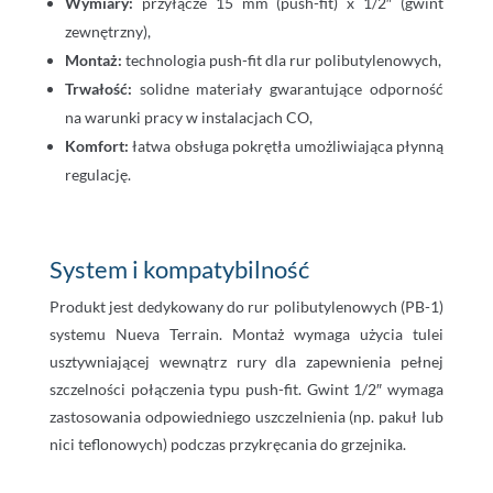
Wymiary:
przyłącze 15 mm (push-fit) x 1/2″ (gwint
zewnętrzny),
Montaż:
technologia push-fit dla rur polibutylenowych,
Trwałość:
solidne materiały gwarantujące odporność
na warunki pracy w instalacjach CO,
Komfort:
łatwa obsługa pokrętła umożliwiająca płynną
regulację.
System i kompatybilność
Produkt jest dedykowany do rur polibutylenowych (PB-1)
systemu Nueva Terrain. Montaż wymaga użycia tulei
usztywniającej wewnątrz rury dla zapewnienia pełnej
szczelności połączenia typu push-fit. Gwint 1/2″ wymaga
zastosowania odpowiedniego uszczelnienia (np. pakuł lub
nici teflonowych) podczas przykręcania do grzejnika.