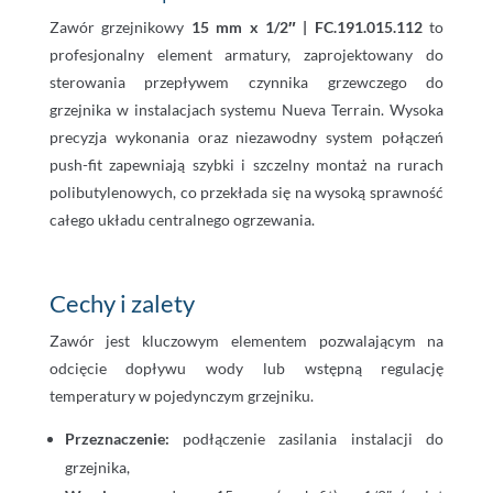
Zawór grzejnikowy
15 mm x 1/2″ | FC.191.015.112
to
profesjonalny element armatury, zaprojektowany do
sterowania przepływem czynnika grzewczego do
grzejnika w instalacjach systemu Nueva Terrain. Wysoka
precyzja wykonania oraz niezawodny system połączeń
push-fit zapewniają szybki i szczelny montaż na rurach
polibutylenowych, co przekłada się na wysoką sprawność
całego układu centralnego ogrzewania.
Cechy i zalety
Zawór jest kluczowym elementem pozwalającym na
odcięcie dopływu wody lub wstępną regulację
temperatury w pojedynczym grzejniku.
Przeznaczenie:
podłączenie zasilania instalacji do
grzejnika,