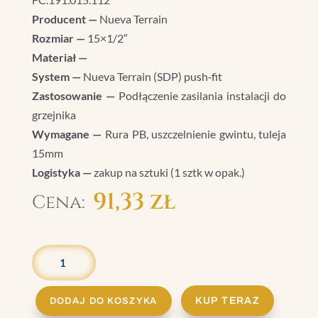
Producent —
Nueva Terrain
Rozmiar —
15×1/2″
Materiał —
System —
Nueva Terrain (SDP) push‑fit
Zastosowanie —
Podłączenie zasilania instalacji do
grzejnika
Wymagane —
Rura PB, uszczelnienie gwintu, tuleja
15mm
Logistyka —
zakup na sztuki (1 sztk w opak.)
91,33
zł
ILOŚĆ
ZAWÓR
GRZEJNIKOWY
15
KUP TERAZ
DODAJ DO KOSZYKA
MM