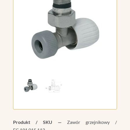
Produkt / SKU —
Zawór grzejnikowy /
FC.191.015.112