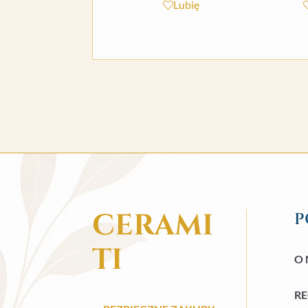
Lubię
CERAMI
P
TI
O 
R