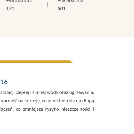
+48 500 531
+48 503 142
|
171
501
016
alacji ciepłej i zimnej wody oraz ogrzewania.
porność na korozję, co przekłada się na długą
ączeń, co zmniejsza ryzyko nieszczelności i