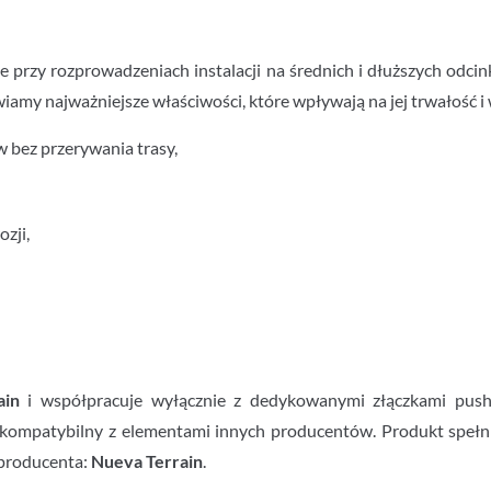
 przy rozprowadzeniach instalacji na średnich i dłuższych odci
awiamy najważniejsze właściwości, które wpływają na jej trwałość i
 bez przerywania trasy,
zji,
ain
i współpracuje wyłącznie z dedykowanymi złączkami push‑f
 kompatybilny z elementami innych producentów. Produkt spe
 producenta:
Nueva Terrain
.