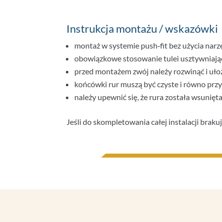
Instrukcja montażu / wskazówki
montaż w systemie push‑fit bez użycia narzę
obowiązkowe stosowanie tulei usztywniając
przed montażem zwój należy rozwinąć i uł
końcówki rur muszą być czyste i równo przy
należy upewnić się, że rura została wsunięt
Jeśli do skompletowania całej instalacji brak