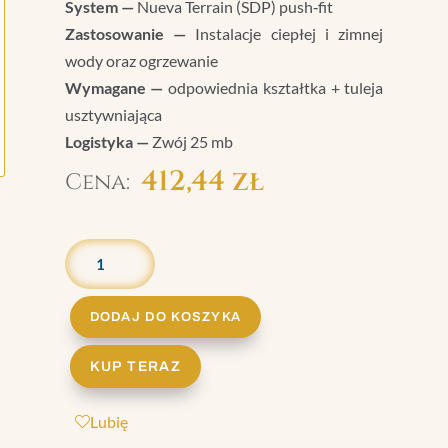
System —
Nueva Terrain (SDP) push‑fit
Zastosowanie —
Instalacje ciepłej i zimnej
wody oraz ogrzewanie
Wymagane —
odpowiednia kształtka + tuleja
usztywniająca
Logistyka —
Zwój 25 mb
412,44
zł
ILOŚĆ
RURA
POLIBUTYLENOWA
22
DODAJ DO KOSZYKA
X
2,00
KUP TERAZ
MM
–
Lubię
ZWÓJ