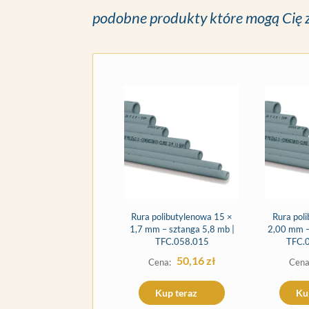
podobne produkty które mogą Cię 
Rura polibutylenowa 15 ×
Rura pol
1,7 mm – sztanga 5,8 mb |
2,00 mm –
TFC.058.015
TFC.
50,16
zł
Kup teraz
Ku