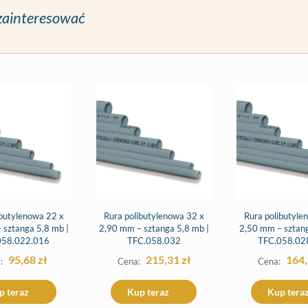
zainteresować
ibutylenowa 22 x
Rura polibutylenowa 32 x
Rura polibutyle
 sztanga 5,8 mb |
2,90 mm – sztanga 5,8 mb |
2,50 mm – sztang
058.022.016
TFC.058.032
TFC.058.02
95,68
zł
215,31
zł
164
p teraz
Kup teraz
Kup tera