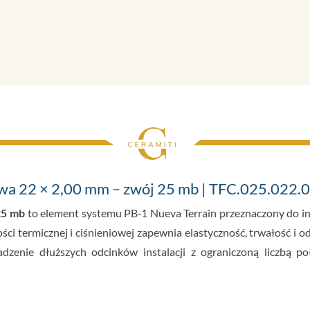
25
MB
|
TFC.025.022.016
owa 22 × 2,00 mm – zwój 25 mb | TFC.025.022.
25 mb
to element systemu PB‑1 Nueva Terrain przeznaczony do inst
i termicznej i ciśnieniowej zapewnia elastyczność, trwałość i od
dzenie dłuższych odcinków instalacji z ograniczoną liczbą poł