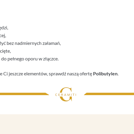
dzi,
ej,
ożyć bez nadmiernych załamań,
cięte,
a do pełnego oporu w złączce.
uje Ci jeszcze elementów, sprawdź naszą ofertę
Polibutylen
.