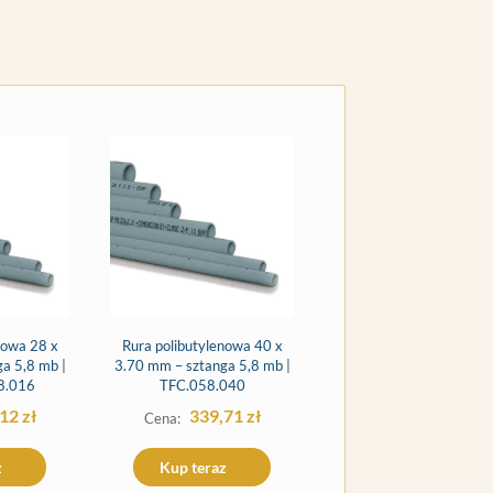
nowa 28 x
Rura polibutylenowa 40 x
a 5,8 mb |
3.70 mm – sztanga 5,8 mb |
8.016
TFC.058.040
,12
zł
339,71
zł
z
Kup teraz