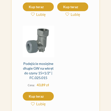
Kup teraz
Kup teraz
Lubię
Lubię
Podejście mosiężne
długie GW na wkręt
do szyny 15×1/2″ |
FC.025.015
43,89
zł
Kup teraz
Lubię