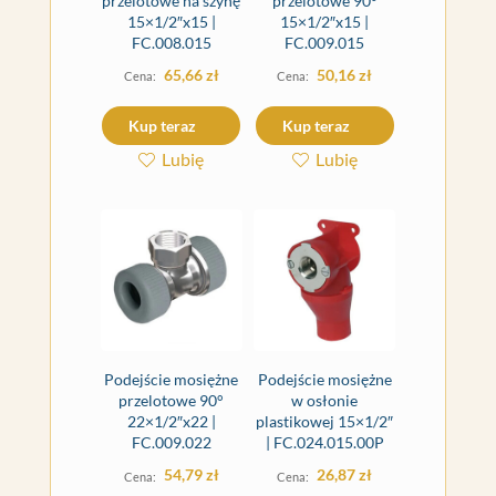
przelotowe na szynę
przelotowe 90°
15×1/2″x15 |
15×1/2″x15 |
FC.008.015
FC.009.015
65,66
zł
50,16
zł
Kup teraz
Kup teraz
Lubię
Lubię
Podejście mosiężne
Podejście mosiężne
przelotowe 90°
w osłonie
22×1/2″x22 |
plastikowej 15×1/2″
FC.009.022
| FC.024.015.00P
54,79
zł
26,87
zł