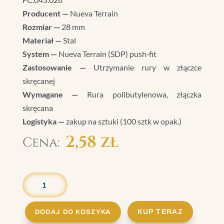
Producent —
Nueva Terrain
Rozmiar —
28 mm
Materiał —
Stal
System —
Nueva Terrain (SDP) push‑fit
Zastosowanie —
Utrzymanie rury w złączce
skręcanej
Wymagane —
Rura polibutylenowa, złączka
skręcana
Logistyka —
zakup na sztuki (100 sztk w opak.)
2,58
zł
ILOŚĆ
PIERŚCIEŃ
UTRZYMUJĄCY
METALOWY
KUP TERAZ
DODAJ DO KOSZYKA
28