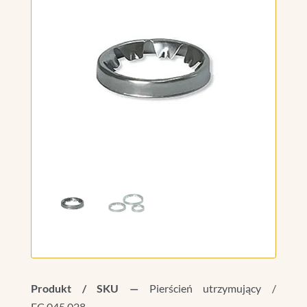
Produkt / SKU —
Pierścień utrzymujący /
FC.045.028