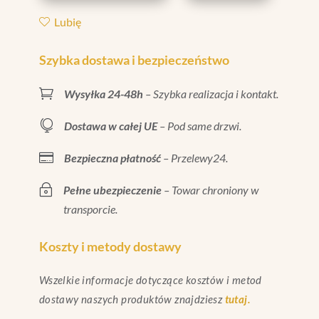
MM
Lubię
|
FC.045.028
Szybka dostawa i bezpieczeństwo

Wysyłka 24-48h
– Szybka realizacja i kontakt.

Dostawa w całej UE
– Pod same drzwi.

Bezpieczna płatność
– Przelewy24.
~
Pełne ubezpieczenie
– Towar chroniony w
transporcie.
Koszty i metody dostawy
Wszelkie informacje dotyczące kosztów i metod
dostawy naszych produktów znajdziesz
tutaj.