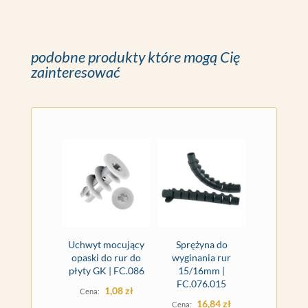
podobne produkty które mogą Cię
zainteresować
Uchwyt mocujący
Sprężyna do
opaski do rur do
wyginania rur
płyty GK | FC.086
15/16mm |
FC.076.015
1,08
zł
16,84
zł