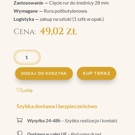
Zastosowanie —
Cięcie rur do średnicy 28 mm
Wymagane —
Rura polibutylenowa
Logistyka —
zakup na sztuki (1 sztk w opak.)
49,02
zł
ILOŚĆ
NOŻYCE
DO
CIĘCIA
KUP TERAZ
DODAJ DO KOSZYKA
RUR
PB
Lubię
0-
28
Szybka dostawa i bezpieczeństwo
MM

Wysyłka 24-48h
– Szybka realizacja i kontakt.
|
NZ.01

Dostawa w całej UE
– Pod same drzwi.