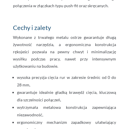
połączenia w złączkach typu push-fit oraz skręcanych.
Cechy i zalety
Wykonane z trwałego metalu ostrze gwarantuje długą
żywotność narzędzia, a ergonomiczna konstrukcja
rękojeści pozwala na pewny chwyt i minimalizację
wysiłku podczas pracy, nawet przy intensywnym
użytkowaniu na budowie.
wysoka precyzja cięcia rur w zakresie średnic od 0 do
28 mm,
gwarantuje idealnie gładką krawędź cięcia, kluczową
dla szczelności połączeń,
wytrzymała metalowa konstrukcja zapewniająca
niezawodność,
ergonomiczny mechanizm zapadkowy ułatwiający