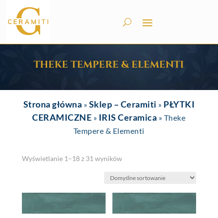
THEKE TEMPERE & ELEMENTI
Strona główna
Sklep – Ceramiti
PŁYTKI
»
»
CERAMICZNE
IRIS Ceramica
»
»
Theke
Tempere & Elementi
Wyświetlanie 1–18 z 31 wyników