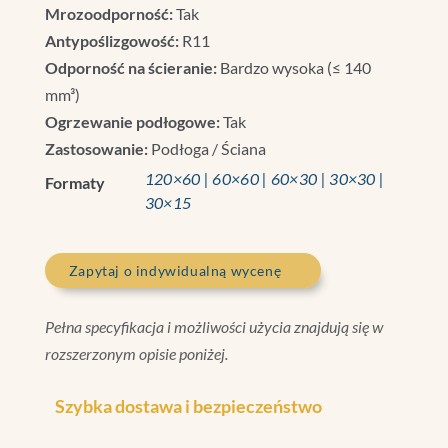
Mrozoodporność:
Tak
Antypoślizgowość:
R11
Odporność na ścieranie:
Bardzo wysoka (≤ 140
mm³)
Ogrzewanie podłogowe:
Tak
Zastosowanie:
Podłoga / Ściana
120×60 | 60×60 | 60×30 | 30×30 |
Formaty
30×15
Zapytaj o indywidualną wycenę
Pełna specyfikacja i możliwości użycia znajdują się w
rozszerzonym opisie poniżej.
Szybka dostawa i bezpieczeństwo