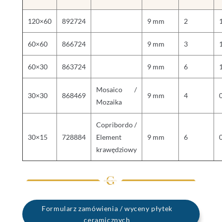
120×60
892724
9 mm
2
60×60
866724
9 mm
3
60×30
863724
9 mm
6
Mosaico /
30×30
868469
9 mm
4
Mozaika
Copribordo /
30×15
728884
Element
9 mm
6
krawędziowy
Formularz zamówienia / wyceny płytek
ceramicznych