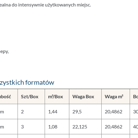
ealna do intensywnie użytkowanych miejsc.
lepy,
szystkich formatów
ubość
Szt/Box
m²/Box
Waga Box
Waga m²
B
mm
2
1,44
29,5
20,4862
3
mm
3
1,08
22,125
20,4862
4