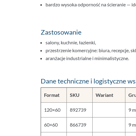
bardzo wysoka odporność na ścieranie — id
Zastosowanie
salony, kuchnie, łazienki,
przestrzenie komercyjne: biura, recepcje, sk
aranżacje industrialne i minimalistyczne.
Dane techniczne i logistyczne w
Format
SKU
Wariant
Gr
120×60
892739
9 
60×60
866739
9 