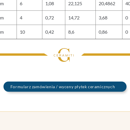
mm
6
1,08
22,125
20,4862
4
mm
4
0,72
14,72
3,68
0
mm
10
0,42
8,6
0,86
0
Formularz zamówienia / wyceny płytek ceramicznych