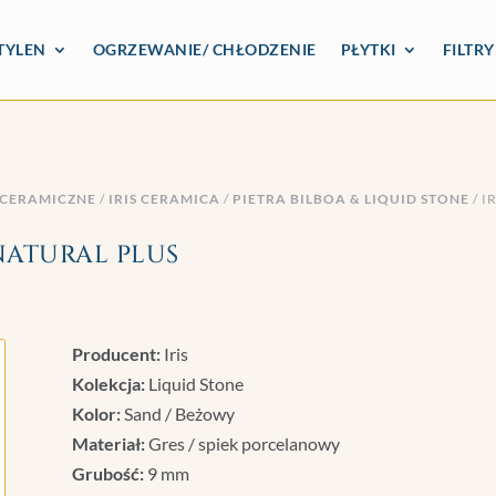
TYLEN
OGRZEWANIE/ CHŁODZENIE
PŁYTKI
FILTR
 CERAMICZNE
/
IRIS CERAMICA
/
PIETRA BILBOA & LIQUID STONE
/ I
NATURAL PLUS
Producent:
Iris
Kolekcja:
Liquid Stone
Kolor:
Sand / Beżowy
Materiał:
Gres / spiek porcelanowy
Grubość:
9 mm