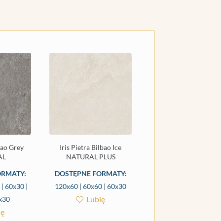
lbao Grey
Iris Pietra Bilbao Ice
AL
NATURAL PLUS
ORMATY:
DOSTĘPNE FORMATY:
| 60x30 |
120x60 | 60x60 | 60x30
Lubię
x30
ię