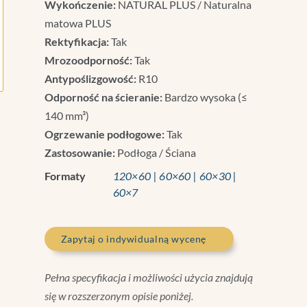
Wykończenie:
NATURAL PLUS / Naturalna
matowa PLUS
Rektyfikacja:
Tak
Mrozoodporność:
Tak
Antypoślizgowość:
R10
Odporność na ścieranie:
Bardzo wysoka (≤
140 mm³)
Ogrzewanie podłogowe:
Tak
Zastosowanie:
Podłoga / Ściana
Formaty
120×60 | 60×60 | 60×30 |
60×7
Zapytaj o indywidualną wycenę
Pełna specyfikacja i możliwości użycia znajdują
się w rozszerzonym opisie poniżej.