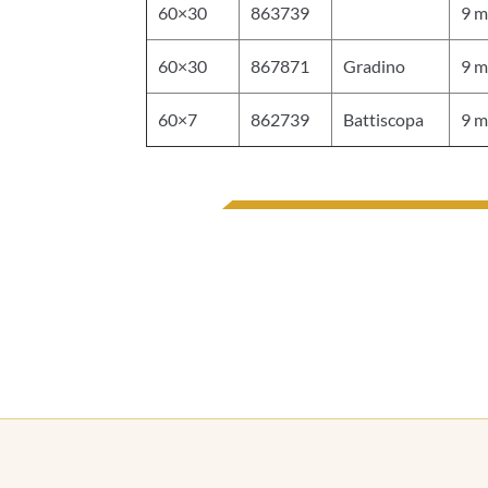
60×30
863739
9 
60×30
867871
Gradino
9 
60×7
862739
Battiscopa
9 