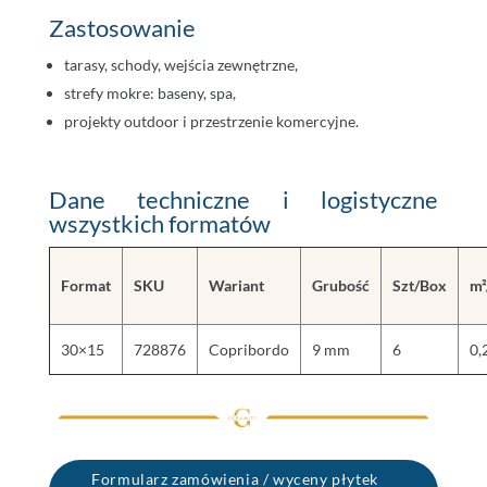
Zastosowanie
tarasy, schody, wejścia zewnętrzne,
strefy mokre: baseny, spa,
projekty outdoor i przestrzenie komercyjne.
Dane techniczne i logistyczne
wszystkich formatów
Format
SKU
Wariant
Grubość
Szt/Box
m²
30×15
728876
Copribordo
9 mm
6
0,
Formularz zamówienia / wyceny płytek