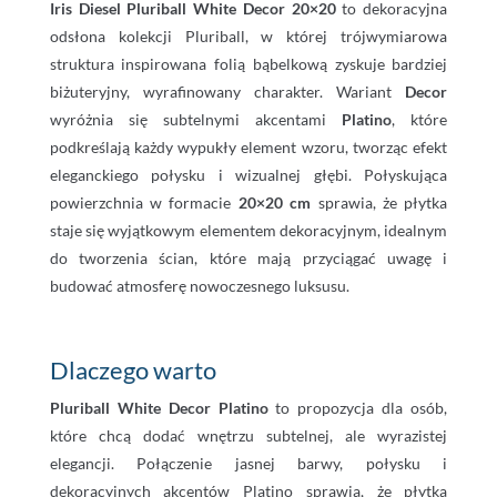
Iris Diesel Pluriball White Decor 20×20
to dekoracyjna
odsłona kolekcji Pluriball, w której trójwymiarowa
struktura inspirowana folią bąbelkową zyskuje bardziej
biżuteryjny, wyrafinowany charakter. Wariant
Decor
wyróżnia się subtelnymi akcentami
Platino
, które
podkreślają każdy wypukły element wzoru, tworząc efekt
eleganckiego połysku i wizualnej głębi. Połyskująca
powierzchnia w formacie
20×20 cm
sprawia, że płytka
staje się wyjątkowym elementem dekoracyjnym, idealnym
do tworzenia ścian, które mają przyciągać uwagę i
budować atmosferę nowoczesnego luksusu.
Dlaczego warto
Pluriball White Decor Platino
to propozycja dla osób,
które chcą dodać wnętrzu subtelnej, ale wyrazistej
elegancji. Połączenie jasnej barwy, połysku i
dekoracyjnych akcentów Platino sprawia, że płytka