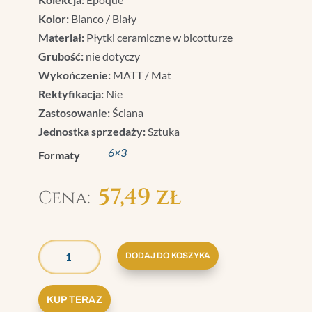
Kolor:
Bianco / Biały
Materiał:
Płytki ceramiczne w bicotturze
Grubość:
nie dotyczy
Wykończenie:
MATT / Mat
Rektyfikacja:
Nie
Zastosowanie:
Ściana
Jednostka sprzedaży:
Sztuka
6×3
Formaty
57,49
zł
ILOŚĆ
GRAZIA
DODAJ DO KOSZYKA
EPOQUE
NAROŻNIK
KUP TERAZ
FINALE