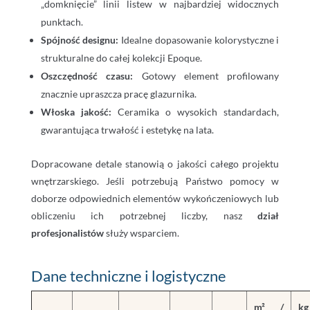
„domknięcie” linii listew w najbardziej widocznych
punktach.
Spójność designu:
Idealne dopasowanie kolorystyczne i
strukturalne do całej kolekcji Epoque.
Oszczędność czasu:
Gotowy element profilowany
znacznie upraszcza pracę glazurnika.
Włoska jakość:
Ceramika o wysokich standardach,
gwarantująca trwałość i estetykę na lata.
Dopracowane detale stanowią o jakości całego projektu
wnętrzarskiego. Jeśli potrzebują Państwo pomocy w
doborze odpowiednich elementów wykończeniowych lub
obliczeniu ich potrzebnej liczby, nasz
dział
profesjonalistów
służy wsparciem.
Dane techniczne i logistyczne
m² /
k