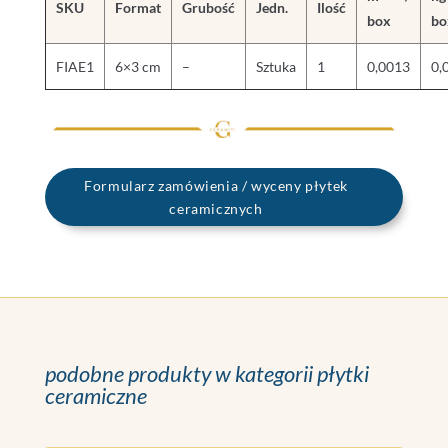
SKU
Format
Grubość
Jedn.
Ilość
box
bo
FIAE1
6×3 cm
–
Sztuka
1
0,0013
0,
Formularz zamówienia / wyceny płytek
ceramicznych
podobne produkty w kategorii płytki
ceramiczne