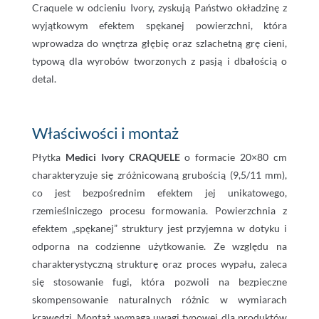
Craquele w odcieniu Ivory, zyskują Państwo okładzinę z
wyjątkowym efektem spękanej powierzchni, która
wprowadza do wnętrza głębię oraz szlachetną grę cieni,
typową dla wyrobów tworzonych z pasją i dbałością o
detal.
Właściwości i montaż
Płytka
Medici Ivory CRAQUELE
o formacie 20×80 cm
charakteryzuje się zróżnicowaną grubością (9,5/11 mm),
co jest bezpośrednim efektem jej unikatowego,
rzemieślniczego procesu formowania. Powierzchnia z
efektem „spękanej” struktury jest przyjemna w dotyku i
odporna na codzienne użytkowanie. Ze względu na
charakterystyczną strukturę oraz proces wypału, zaleca
się stosowanie fugi, która pozwoli na bezpieczne
skompensowanie naturalnych różnic w wymiarach
krawędzi. Montaż wymaga uwagi typowej dla produktów