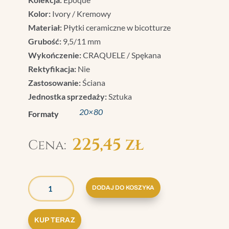
Kolor:
Ivory / Kremowy
Materiał:
Płytki ceramiczne w bicotturze
Grubość:
9,5/11 mm
Wykończenie:
CRAQUELE / Spękana
Rektyfikacja:
Nie
Zastosowanie:
Ściana
Jednostka sprzedaży:
Sztuka
20×80
Formaty
225,45
zł
ILOŚĆ
GRAZIA
DODAJ DO KOSZYKA
EPOQUE
MEDICI
KUP TERAZ
IVORY