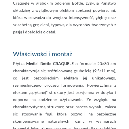
Craquele w głębokim odcieniu Bottle, zyskują Państwo
okładzinę z wyjątkowym efektem spękanej powierzchni,
która wprowadza do wnętrza intensywność, głębię oraz
szlachetną grę cieni, typową dla wyrobów tworzonych z
pasją i dbałością o detal.
Właściwości i montaż
Płytka
Medici Bottle CRAQUELE
o formacie 20×80 cm
charakteryzuje się zróżnicowaną grubością (9,5/11 mm),
co jest bezpośrednim efektem jej unikatowego,
rzemieślniczego procesu formowania. Powierzchnia z
efektem „spękanej” struktury jest przyjemna w dotyku i
odporna na codzienne użytkowanie. Ze względu na
charakterystyczną strukturę oraz proces wypału, zaleca
się stosowanie fugi, która pozwoli na bezpieczne
skompensowanie naturalnych różnic w wymiarach
krawędzi. Montaż wymaga uwagi typowej dla produktów