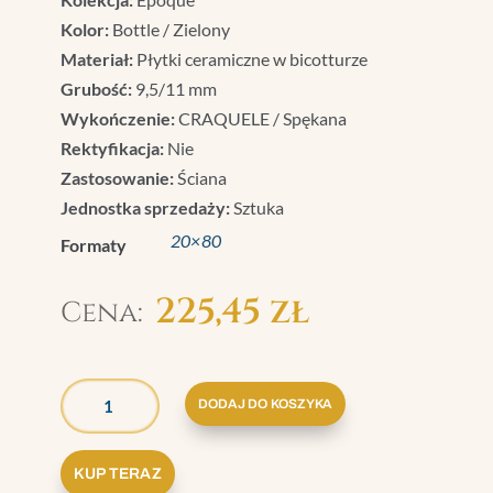
Kolor:
Bottle / Zielony
Materiał:
Płytki ceramiczne w bicotturze
Grubość:
9,5/11 mm
Wykończenie:
CRAQUELE / Spękana
Rektyfikacja:
Nie
Zastosowanie:
Ściana
Jednostka sprzedaży:
Sztuka
20×80
Formaty
225,45
zł
ILOŚĆ
GRAZIA
DODAJ DO KOSZYKA
EPOQUE
MEDICI
KUP TERAZ
BOTTLE