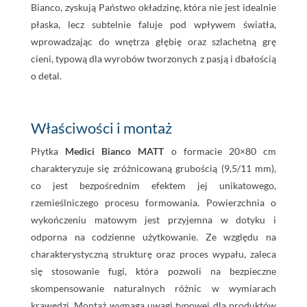
Bianco, zyskują Państwo okładzinę, która nie jest idealnie
płaska, lecz subtelnie faluje pod wpływem światła,
wprowadzając do wnętrza głębię oraz szlachetną grę
cieni, typową dla wyrobów tworzonych z pasją i dbałością
o detal.
Właściwości i montaż
Płytka
Medici Bianco MATT
o formacie 20×80 cm
charakteryzuje się zróżnicowaną grubością (9,5/11 mm),
co jest bezpośrednim efektem jej unikatowego,
rzemieślniczego procesu formowania. Powierzchnia o
wykończeniu matowym jest przyjemna w dotyku i
odporna na codzienne użytkowanie. Ze względu na
charakterystyczną strukturę oraz proces wypału, zaleca
się stosowanie fugi, która pozwoli na bezpieczne
skompensowanie naturalnych różnic w wymiarach
krawędzi. Montaż wymaga uwagi typowej dla produktów