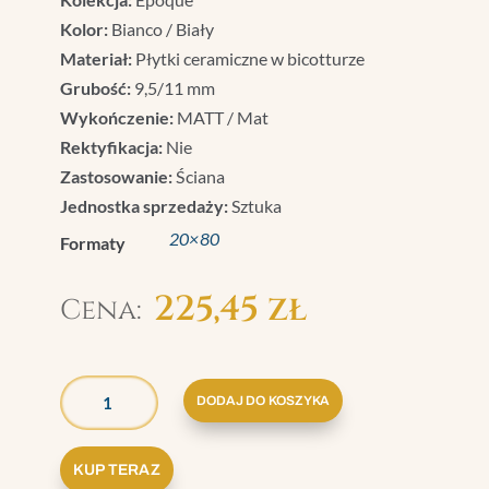
Kolor:
Bianco / Biały
Materiał:
Płytki ceramiczne w bicotturze
Grubość:
9,5/11 mm
Wykończenie:
MATT / Mat
Rektyfikacja:
Nie
Zastosowanie:
Ściana
Jednostka sprzedaży:
Sztuka
20×80
Formaty
225,45
zł
ILOŚĆ
GRAZIA
DODAJ DO KOSZYKA
EPOQUE
MEDICI
KUP TERAZ
BIANCO