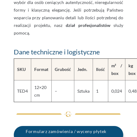
wybór dla osób ceniących autentyczność, nieregularność
formy i klasyczną elegancję. Jeśli potrzebują Państwo
wsparcia przy planowaniu detali lub ilości potrzebnej do
realizacji projektu, nasz
dział profesjonalistów
służy
pomocą.
Dane techniczne i logistyczne
m² /
kg 
SKU
Format
Grubość
Jedn.
Ilość
box
box
12×20
TED4
–
Sztuka
1
0,024
0,48
cm
Formularz zamówienia / wyceny płytek