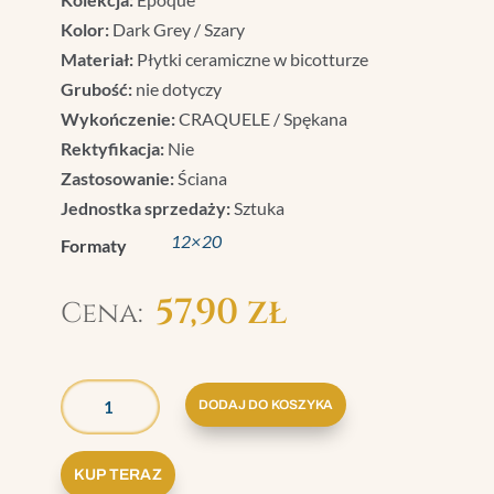
Kolor:
Dark Grey / Szary
Materiał:
Płytki ceramiczne w bicotturze
Grubość:
nie dotyczy
Wykończenie:
CRAQUELE / Spękana
Rektyfikacja:
Nie
Zastosowanie:
Ściana
Jednostka sprzedaży:
Sztuka
12×20
Formaty
57,90
zł
ILOŚĆ
GRAZIA
DODAJ DO KOSZYKA
EPOQUE
LISTWA
KUP TERAZ
DECO