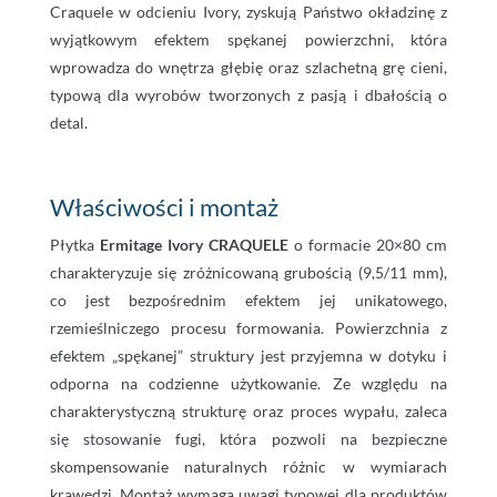
Craquele w odcieniu Ivory, zyskują Państwo okładzinę z
wyjątkowym efektem spękanej powierzchni, która
wprowadza do wnętrza głębię oraz szlachetną grę cieni,
typową dla wyrobów tworzonych z pasją i dbałością o
detal.
Właściwości i montaż
Płytka
Ermitage Ivory CRAQUELE
o formacie 20×80 cm
charakteryzuje się zróżnicowaną grubością (9,5/11 mm),
co jest bezpośrednim efektem jej unikatowego,
rzemieślniczego procesu formowania. Powierzchnia z
efektem „spękanej” struktury jest przyjemna w dotyku i
odporna na codzienne użytkowanie. Ze względu na
charakterystyczną strukturę oraz proces wypału, zaleca
się stosowanie fugi, która pozwoli na bezpieczne
skompensowanie naturalnych różnic w wymiarach
krawędzi. Montaż wymaga uwagi typowej dla produktów