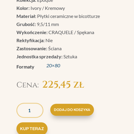
Kolor:
Ivory / Kremowy
Materiał:
Płytki ceramiczne w bicotturze
Grubość:
9,5/11 mm
Wykończenie:
CRAQUELE / Spękana
Rektyfikacja:
Nie
Zastosowanie:
Ściana
Jednostka sprzedaży:
Sztuka
20×80
Formaty
225,45
zł
ILOŚĆ
GRAZIA
DODAJ DO KOSZYKA
EPOQUE
ERMITAGE
KUP TERAZ
IVORY