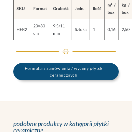
m² /
kg /
SKU
Format
Grubość
Jedn.
Ilość
box
box
20×80
9,5/11
HER2
Sztuka
1
0,16
2,50
cm
mm
Formularz zamówienia / wyceny płytek
ceramicznych
podobne produkty w kategorii płytki
ceramiczne