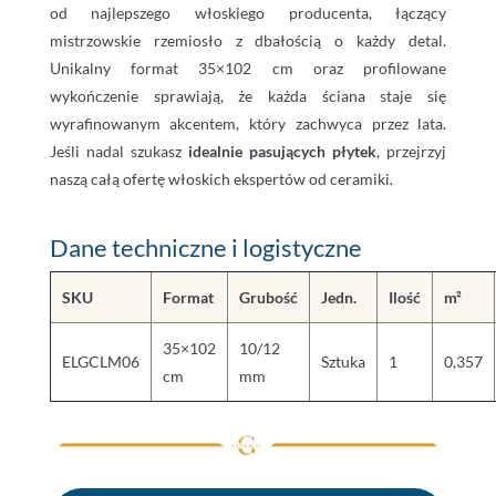
od najlepszego włoskiego producenta, łączący
mistrzowskie rzemiosło z dbałością o każdy detal.
Unikalny format 35×102 cm oraz profilowane
wykończenie sprawiają, że każda ściana staje się
wyrafinowanym akcentem, który zachwyca przez lata.
Jeśli nadal szukasz
idealnie pasujących płytek
, przejrzyj
naszą całą ofertę włoskich ekspertów od ceramiki.
Dane techniczne i logistyczne
SKU
Format
Grubość
Jedn.
Ilość
m²
35×102
10/12
ELGCLM06
Sztuka
1
0,357
cm
mm