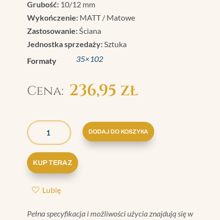
Grubość:
10/12 mm
Wykończenie:
MATT / Matowe
Zastosowanie:
Ściana
Jednostka sprzedaży:
Sztuka
35×102
Formaty
236,95
zł
ILOŚĆ
GRAZIA
DODAJ DO KOSZYKA
ELEGANCE
PŁYTKA
KUP TERAZ
CLASSIC
STORM
Lubię
MATT
35X102
Pełna specyfikacja i możliwości użycia znajdują się w