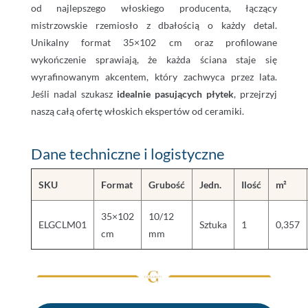
od najlepszego włoskiego producenta, łączący
mistrzowskie rzemiosło z dbałością o każdy detal.
Unikalny format 35×102 cm oraz profilowane
wykończenie sprawiają, że każda ściana staje się
wyrafinowanym akcentem, który zachwyca przez lata.
Jeśli nadal szukasz
idealnie pasujących płytek
, przejrzyj
naszą całą ofertę włoskich ekspertów od ceramiki.
Dane techniczne i logistyczne
SKU
Format
Grubość
Jedn.
Ilość
m²
35×102
10/12
ELGCLM01
Sztuka
1
0,357
cm
mm