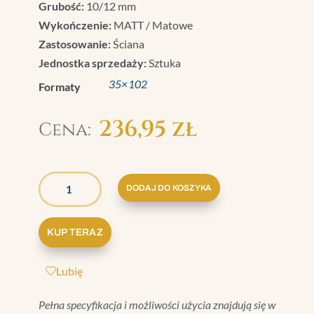
Grubość:
10/12 mm
Wykończenie:
MATT / Matowe
Zastosowanie:
Ściana
Jednostka sprzedaży:
Sztuka
35×102
Formaty
236,95
zł
ILOŚĆ
GRAZIA
DODAJ DO KOSZYKA
ELEGANCE
PŁYTKA
KUP TERAZ
CLASSIC
SNOW
Lubię
MATT
35X102
Pełna specyfikacja i możliwości użycia znajdują się w