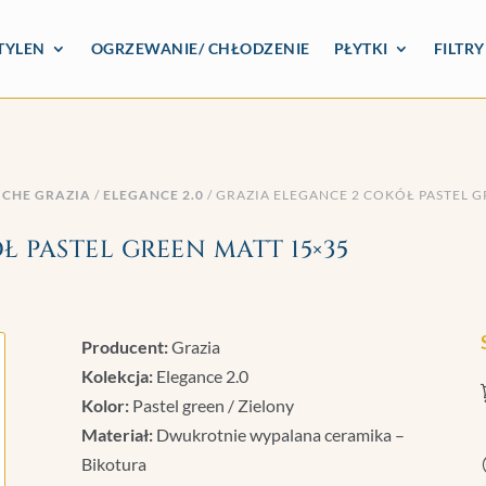
TYLEN
OGRZEWANIE/ CHŁODZENIE
PŁYTKI
FILTR
ICHE GRAZIA
/
ELEGANCE 2.0
/ GRAZIA ELEGANCE 2 COKÓŁ PASTEL G
 PASTEL GREEN MATT 15×35
Producent:
Grazia
Kolekcja:
Elegance 2.0
Kolor:
Pastel green / Zielony
Materiał:
Dwukrotnie wypalana ceramika –
Bikotura