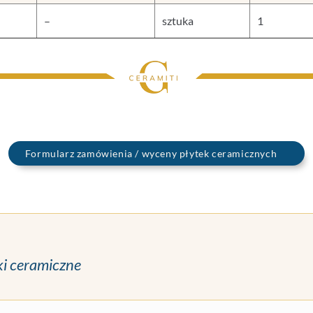
–
sztuka
1
Formularz zamówienia / wyceny płytek ceramicznych
ki ceramiczne