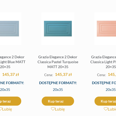
legance 2 Dekor
Grazia Elegance 2 Dekor
Grazia Eleganc
 Light Blue MATT
Classica Pastel Turquoise
Classica Light 
20×35
MATT 20×35
20×35
145,37
zł
145,37
zł
145
NE FORMATY:
DOSTĘPNE FORMATY:
DOSTĘPNE F
20x35
20x35
20x35
p teraz
Kup teraz
Kup tera
Lubię
Lubię
Lubi