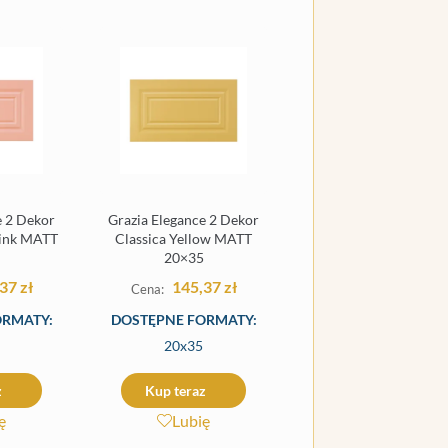
e 2 Dekor
Grazia Elegance 2 Dekor
Pink MATT
Classica Yellow MATT
20×35
,37
zł
145,37
zł
ORMATY:
DOSTĘPNE FORMATY:
20x35
z
Kup teraz
ę
Lubię