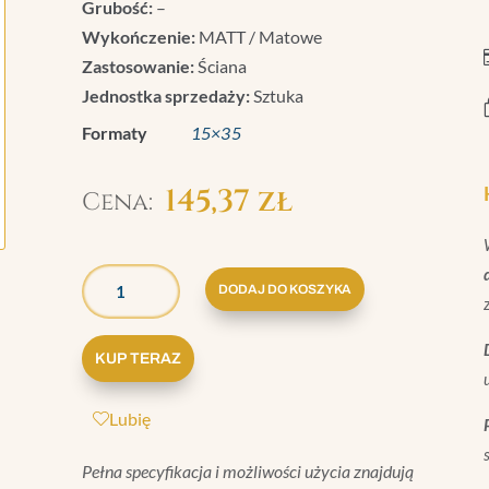
Grubość:
–
Wykończenie:
MATT / Matowe
Zastosowanie:
Ściana
Jednostka sprzedaży:
Sztuka
Formaty
15×35
145,37
zł
ILOŚĆ
GRAZIA
DODAJ DO KOSZYKA
ELEGANCE
2
KUP TERAZ
COKÓŁ
PASTEL
Lubię
GREEN
MATT
Pełna specyfikacja i możliwości użycia znajdują