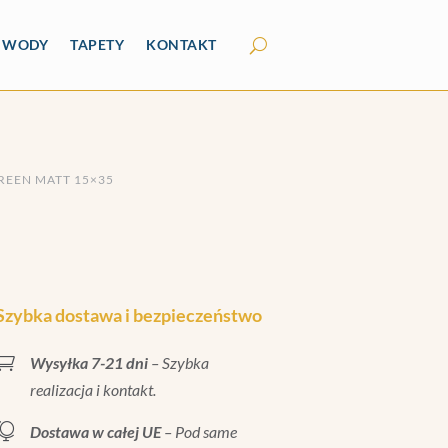
Y WODY
TAPETY
KONTAKT
REEN MATT 15×35
Szybka dostawa i bezpieczeństwo

Wysyłka 7-21 dni
– Szybka
realizacja i kontakt.

Dostawa w całej UE
– Pod same