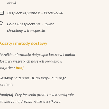
drzwi.

Bezpieczna płatność
– Przelewy24.
~
Pełne ubezpieczenie
– Towar
chroniony w transporcie.
Koszty i metody dostawy
Wszelkie informacje dotyczące
kosztów i metod
dostawy
wszystkich naszych produktów
znajdziesz
tutaj.
Dostawy na terenie UE
do indywidualnego
ustalenia.
Pamiętaj:
Przy łączeniu produktów obowiązuje
stawka za najdroższą klasę wysyłkową.