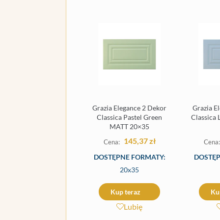
Grazia Elegance 2 Dekor
Grazia E
Classica Pastel Green
Classica
MATT 20×35
145,37
zł
DOSTĘPNE FORMATY:
DOSTĘP
20x35
Kup teraz
Ku
Lubię