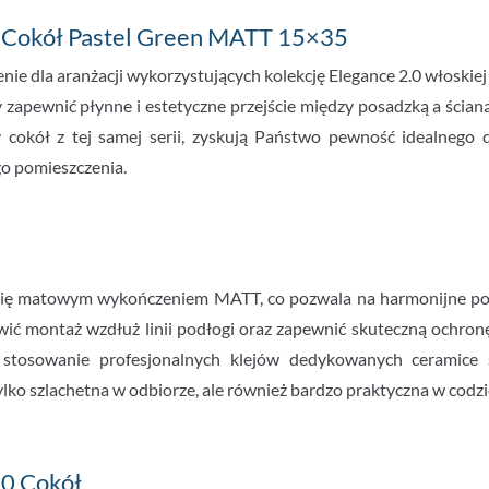
0 Cokół Pastel Green MATT 15×35
ie dla aranżacji wykorzystujących kolekcję Elegance 2.0 włoskie
 zapewnić płynne i estetyczne przejście między posadzką a ścian
y cokół z tej samej serii, zyskują Państwo pewność idealnego
ego pomieszczenia.
ię matowym wykończeniem MATT, co pozwala na harmonijne połąc
twić montaż wzdłuż linii podłogi oraz zapewnić skuteczną ochron
tosowanie profesjonalnych klejów dedykowanych ceramice śc
ko szlachetna w odbiorze, ale również bardzo praktyczna w codzie
.0 Cokół